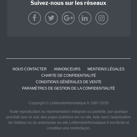
Suivez-nous sur les réseaux
NOUS CONTACTER
ANNONCEURS
MENTIONS LÉGALES
CHARTE DE CONFIDENTIALITÉ
CONDITIONS GÉNÉRALES DE VENTE
PARAMÈTRES DE GESTION DE LA CONFIDENTIALITÉ
Copyright © LeMondeInformatique.fr 1997-2026
Toute reproduction ou représentation intégrale ou partielle, par quelque
procédé que ce soit, des pages publiées sur ce site, faite sans l'autorisation
de l'éditeur ou du webmaster du site LeMondeInformatique.fr est illicite et
constitue une contrefaçon.