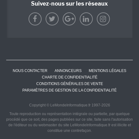
Suivez-nous sur les réseaux
NOUS CONTACTER
ANNONCEURS
MENTIONS LÉGALES
CHARTE DE CONFIDENTIALITÉ
CONDITIONS GÉNÉRALES DE VENTE
PARAMÈTRES DE GESTION DE LA CONFIDENTIALITÉ
Copyright © LeMondeInformatique.fr 1997-2026
Toute reproduction ou représentation intégrale ou partielle, par quelque
procédé que ce soit, des pages publiées sur ce site, faite sans l'autorisation
de l'éditeur ou du webmaster du site LeMondeInformatique.fr est illicite et
constitue une contrefaçon.