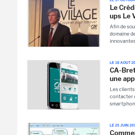
LE 17 OCTOB
Le Crédi
ups Le 
Afin de so
domaine de
innovantes,
LE 18 AOUT 2
CA-Bret
une app
Les client
contacter 
smartphon
LE 25 JUIN 20
Comment