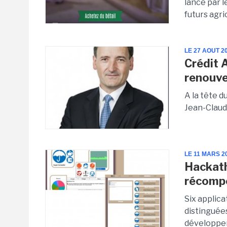
lancé par l
futurs agri
LE 27 AOUT 2
Crédit 
renouve
A la tête d
Jean-Claud
LE 11 MARS 2
Hackath
récomp
Six applica
distinguées
développem