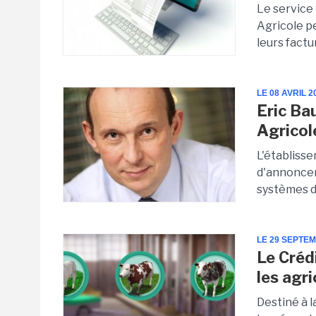
Le service 
Agricole pe
leurs factu
LE 08 AVRIL 2
Eric Ba
Agricol
L'établiss
d'annoncer
systèmes d
LE 29 SEPTE
Le Créd
les agri
Destiné à l