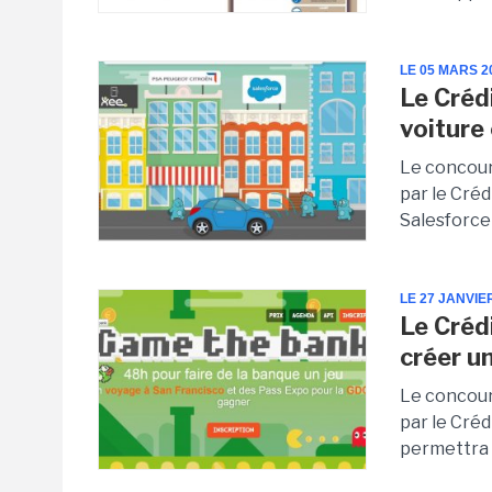
LE 05 MARS 2
Le Créd
voiture
Le concour
par le Cré
Salesforce
LE 27 JANVIE
Le Créd
créer u
Le concour
par le Créd
permettra à