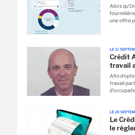
Alors qu'O
fourmilièr
une offre p
LE 11 SEPTE
Crédit 
travail 
Afin d'opti
travail par
d'occupatio
LE 28 SEPTE
Le Créd
le règl