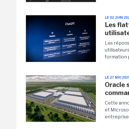
LE 02 JUIN 20
Les fla
utilisat
Les répons
utilisateur
formation 
LE 27 MAI 202
Oracle 
comman
Cette anno
et Microsof
entreprise