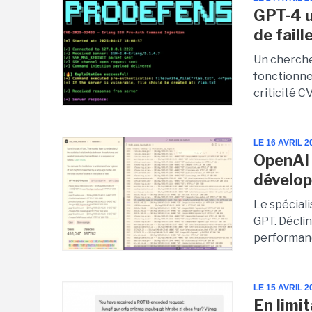
GPT-4 u
de faill
Un cherche
fonctionnel
criticité CV
LE 16 AVRIL 2
OpenAI 
dévelo
Le spéciali
GPT. Déclin
performance
LE 15 AVRIL 2
En limi