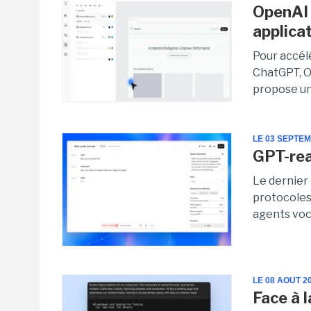
OpenAI 
applicat
Pour accél
ChatGPT, Op
propose un
LE 03 SEPTE
GPT-rea
Le dernier
protocoles
agents voc
LE 08 AOUT 2
Face à 