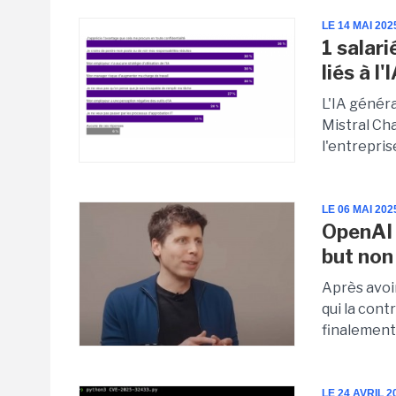
LE 14 MAI 202
1 salar
liés à l'
L'IA généra
Mistral Ch
l'entrepris
LE 06 MAI 202
OpenAI 
but non 
Après avoir
qui la cont
finalement
LE 24 AVRIL 2