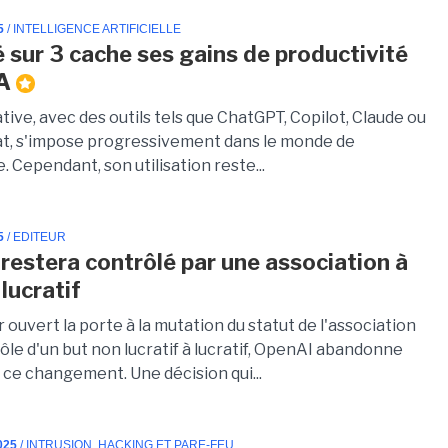
5
/ INTELLIGENCE ARTIFICIELLE
ié sur 3 cache ses gains de productivité
IA
tive, avec des outils tels que ChatGPT, Copilot, Claude ou
at, s'impose progressivement dans le monde de
e. Cependant, son utilisation reste...
5
/ EDITEUR
restera contrôlé par une association à
lucratif
 ouvert la porte à la mutation du statut de l'association
rôle d'un but non lucratif à lucratif, OpenAI abandonne
 ce changement. Une décision qui...
025
/ INTRUSION, HACKING ET PARE-FEU