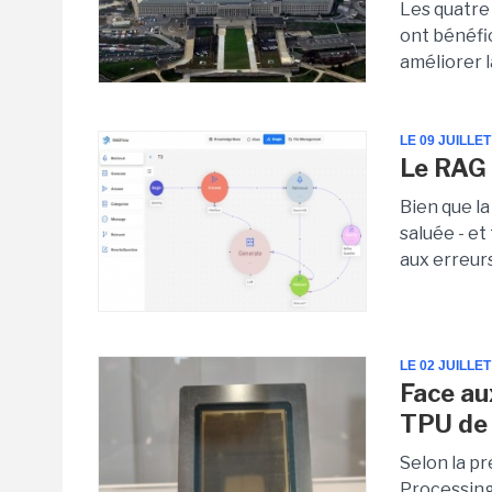
Les quatre
ont bénéfi
améliorer l
LE 09 JUILLET
Le RAG 
Bien que l
saluée - et
aux erreurs 
LE 02 JUILLET
Face au
TPU de
Selon la p
Processing 