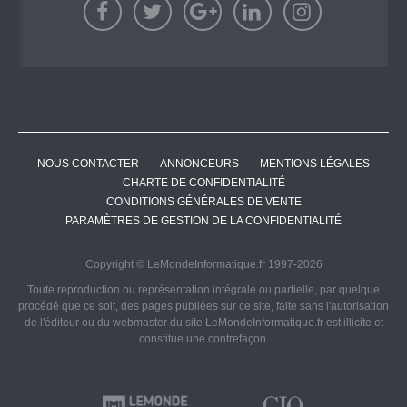
NOUS CONTACTER
ANNONCEURS
MENTIONS LÉGALES
CHARTE DE CONFIDENTIALITÉ
CONDITIONS GÉNÉRALES DE VENTE
PARAMÈTRES DE GESTION DE LA CONFIDENTIALITÉ
Copyright © LeMondeInformatique.fr 1997-2026
Toute reproduction ou représentation intégrale ou partielle, par quelque
procédé que ce soit, des pages publiées sur ce site, faite sans l'autorisation
de l'éditeur ou du webmaster du site LeMondeInformatique.fr est illicite et
constitue une contrefaçon.