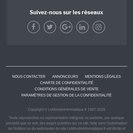
Suivez-nous sur les réseaux
NOUS CONTACTER
ANNONCEURS
MENTIONS LÉGALES
CHARTE DE CONFIDENTIALITÉ
CONDITIONS GÉNÉRALES DE VENTE
PARAMÈTRES DE GESTION DE LA CONFIDENTIALITÉ
Copyright © LeMondeInformatique.fr 1997-2026
Toute reproduction ou représentation intégrale ou partielle, par quelque
procédé que ce soit, des pages publiées sur ce site, faite sans l'autorisation
de l'éditeur ou du webmaster du site LeMondeInformatique.fr est illicite et