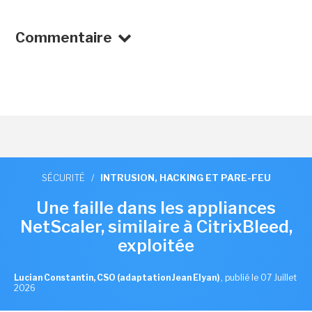
Commentaire
SÉCURITÉ
/
INTRUSION, HACKING ET PARE-FEU
Une faille dans les appliances
NetScaler, similaire à CitrixBleed,
exploitée
Lucian Constantin, CSO (adaptation Jean Elyan)
,
publié le 07 Juillet
2026