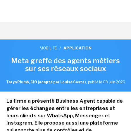
MOBILITÉ
/
APPLICATION
Meta greffe des agents métiers
sur ses réseaux sociaux
Taryn Plumb, CIO (adapté par Louise Costa)
,
publié le 09 Juin 2026
La firme a présenté Business Agent capable de
gérer les échanges entre les entreprises et
leurs clients sur WhatsApp, Messenger et
Instagram. Elle propose aussi une plateforme
qui apporte plus de contrôles et de