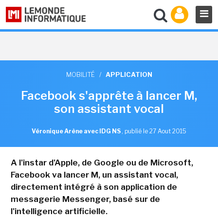
MOBILITÉ
/
APPLICATION
Facebook s'apprête à lancer M,
son assistant vocal
Véronique Arène avec IDG NS
,
publié le 27 Aout 2015
A l'instar d'Apple, de Google ou de Microsoft,
Facebook va lancer M, un assistant vocal,
directement intégré à son application de
messagerie Messenger, basé sur de
l'intelligence artificielle.