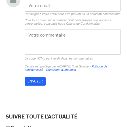
Renseignez votre email pour être prévenu d'un nouveau commentaire
Pour tout savoir sur la manière dont nous traitons vos données
personnelles, consultez notre
Charte de Confidentialité.
Le code HTML est interdit dans les commentaires
Ce site est protégé par reCAPTCHA et Google -
Politique de
confidentialité
-
Conditions d'utilisation
SUIVRE TOUTE L'ACTUALITÉ