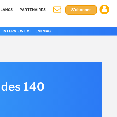
S'abonner
BLANCS
PARTENAIRES
INTERVIEW LMI
LMI MAG
à des 140