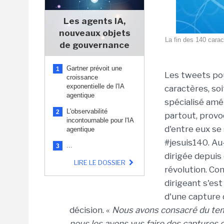
Les agents IA,
nouveaux objets
La fin des 140 carac
de gouvernance
Gartner prévoit une
1
Les tweets pou
croissance
exponentielle de l'IA
caractères, soit
agentique
spécialisé amé
L'observabilité
2
partout, provoq
incontournable pour l'IA
d'entre eux s
agentique
#jesuis140. Au
...
3
dirigée depuis
LIRE LE DOSSIER
révolution. Co
dirigeant s'es
d'une capture 
décision. «
Nous avons consacré du temp
nous les avons vus faire des captures d