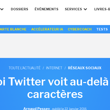
DOSSIERS
ÉVÉNEMENTS
SERVICES
LIVRES-
ARTE BLANCHE
ACCÉLERATEUR IA
CYBERCOACH
TESTS
TOUTE L'ACTUALITÉ
/
INTERNET
/
RÉSEAUX SOCIAUX
 Twitter voit au-del
caractères
Arnaud Pessey
,
publié le 22 Janvier 2016