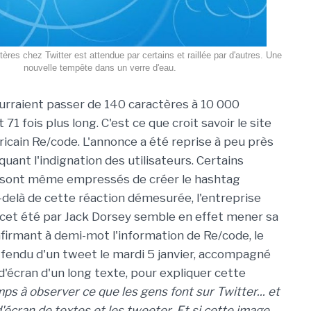
tères chez Twitter est attendue par certains et raillée par d'autres. Une
nouvelle tempête dans un verre d'eau.
rraient passer de 140 caractères à 10 000
 71 fois plus long. C'est ce que croit savoir le site
ricain Re/code. L'annonce a été reprise à peu près
uant l'indignation des utilisateurs. Certains
e sont même empressés de créer le hashtag
-delà de cette réaction démesurée, l'entreprise
 cet été par Jack Dorsey semble en effet mener sa
nfirmant à demi-mot l'information de Re/code, le
t fendu d'un tweet le mardi 5 janvier, accompagné
d'écran d'un long texte, pour expliquer cette
s à observer ce que les gens font sur Twitter... et
'écran de textes et les tweeter. Et si cette image