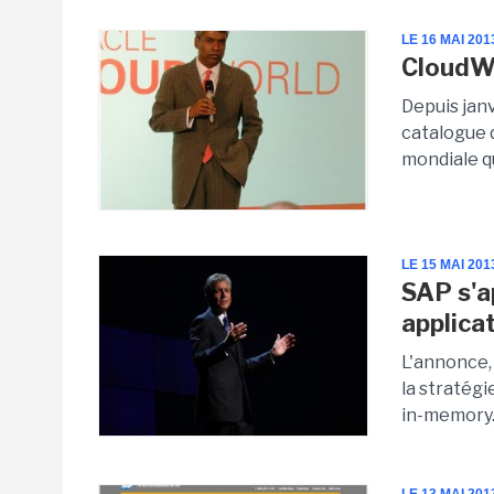
LE 16 MAI 201
CloudWo
Depuis jan
catalogue d
mondiale qu
LE 15 MAI 201
SAP s'a
applica
L'annonce,
la stratég
in-memory