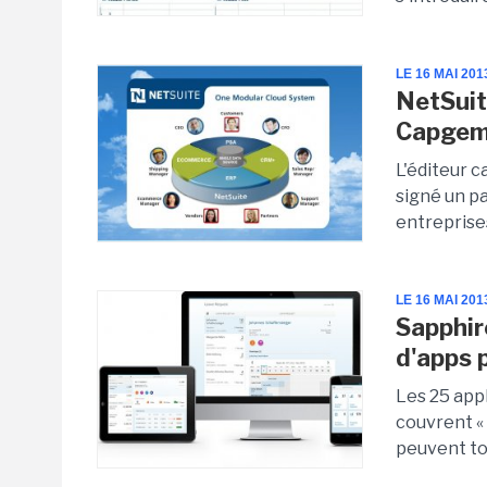
LE 16 MAI 201
NetSuit
Capgemi
L'éditeur c
signé un p
entreprises
LE 16 MAI 201
Sapphir
d'apps p
Les 25 ap
couvrent « 
peuvent to