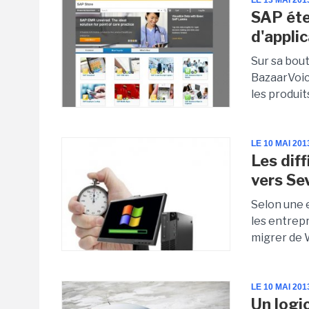
LE 13 MAI 201
SAP éte
d'applic
Sur sa bout
BazaarVoice
les produits
LE 10 MAI 201
Les dif
vers Se
Selon une 
les entrepr
migrer de 
LE 10 MAI 201
Un logi