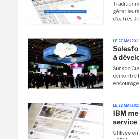
Traditionn
gérer leurs
d'autres di
LE 27 MAI 201
Salesfo
à dével
Sur son Cu
démontré l
encourage 
LE 22 MAI 201
IBM met
service 
Utilisée en