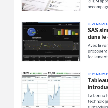
d'IBM appor
accompagne
LE 21 MAI 201
SAS sim
dans le
Avec la ve
proposera 
facilement 
LE 20 MAI 201
Tableau
introdu
La bonne t
technologiq
s'introduir