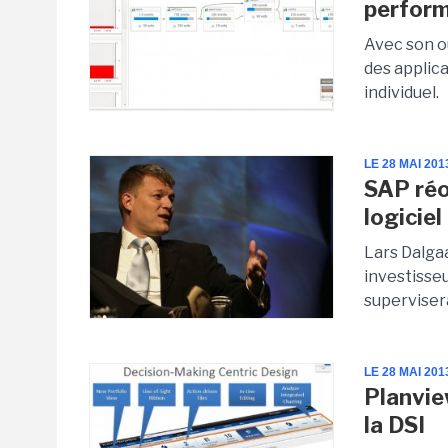
perform
Avec son ou
des applic
individuel.
LE 28 MAI 201
SAP réo
logiciel
Lars Dalgaa
investisseu
superviser
LE 28 MAI 201
Planvie
la DSI