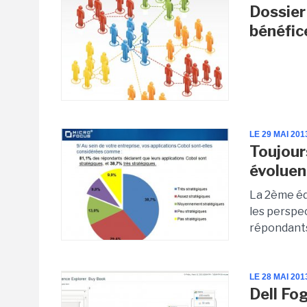
Dossier
bénéfic
LE 29 MAI 201
Toujour
évoluen
La 2ème éd
les perspe
répondants
LE 28 MAI 201
Dell Fo