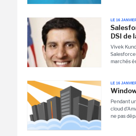
LE 16 JANVIE
Salesfo
DSI de 
Vivek Kund
Salesforce
marchés é
LE 16 JANVIE
Windows
Pendant un
cloud d'Am
ne pas ​​dé