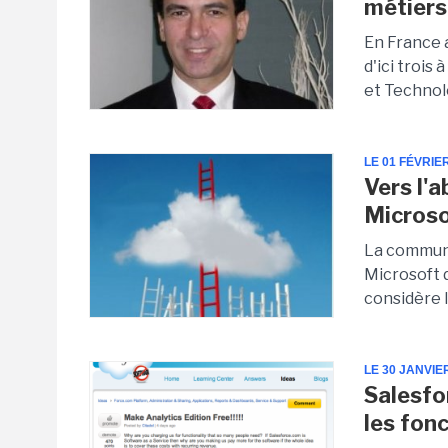
métiers 
En France a
d'ici trois
et Technolo
LE 01 FÉVRIE
Vers l'
Microso
La communa
Microsoft d
considère 
LE 30 JANVIE
Salesfor
les fon