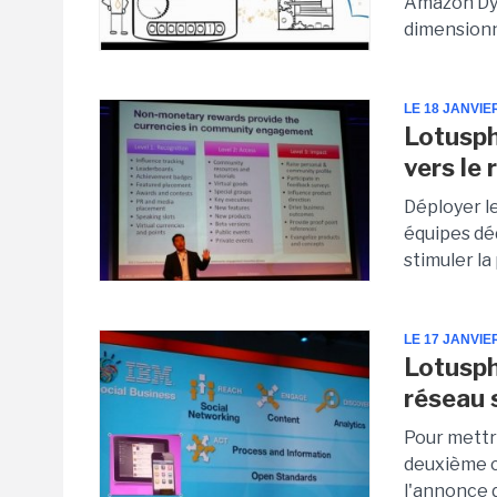
Amazon Dyn
dimensionn
LE 18 JANVIE
Lotusph
vers le 
Déployer le
équipes déd
stimuler la
LE 17 JANVIE
Lotusph
réseau 
Pour mettr
deuxième c
l'annonce 