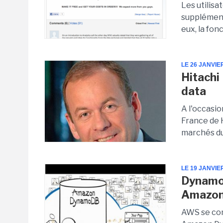
Les utilis
supplément 
eux, la fon
LE 26 JANVIE
Hitachi
data
A l'occasi
France de H
marchés du 
LE 19 JANVIE
Dynamo
Amazon
AWS se com