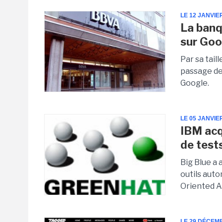
LE 12 JANVIE
La banq
sur Goo
Par sa taill
passage de
Google.
LE 05 JANVIE
IBM acq
de test
Big Blue a 
outils aut
Oriented Ar
LE 29 DÉCEM