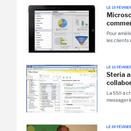
LE 10 FÉVRIE
Microso
commerc
Pour améli
les client
LE 10 FÉVRIE
Steria 
collabo
La SSII a c
messagerie
LE 09 FÉVRIE