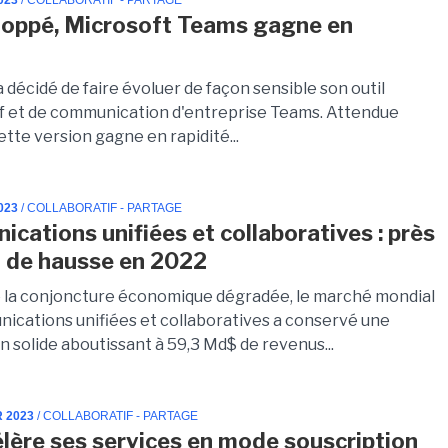
023
/ COLLABORATIF - PARTAGE
oppé, Microsoft Teams gagne en
é
 décidé de faire évoluer de façon sensible son outil
if et de communication d'entreprise Teams. Attendue
cette version gagne en rapidité...
023
/ COLLABORATIF - PARTAGE
cations unifiées et collaboratives : près
 de hausse en 2022
e la conjoncture économique dégradée, le marché mondial
ications unifiées et collaboratives a conservé une
 solide aboutissant à 59,3 Md$ de revenus...
R 2023
/ COLLABORATIF - PARTAGE
lère ses services en mode souscription