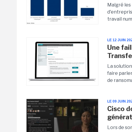
Malgré les 
d'entrepri
travail num
LE 12 JUIN 20
Une fai
Transfe
La solution
faire parle
de ransoma
LE 09 JUIN 20
Cisco d
générat
Lors de so