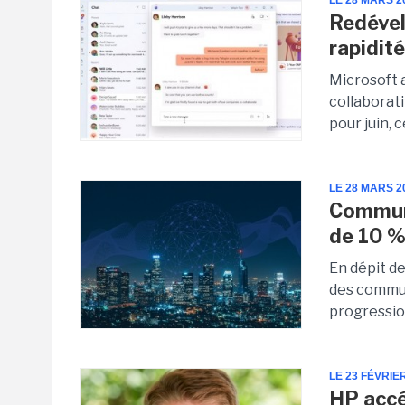
LE 28 MARS 2
Redével
rapidit
Microsoft a
collaborat
pour juin, 
LE 28 MARS 2
Communi
de 10 %
En dépit d
des commun
progression
LE 23 FÉVRIE
HP accé