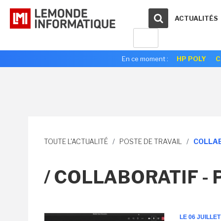
ACTUALITÉS
En ce moment :
HP POLY
C
TOUTE L'ACTUALITÉ
/
POSTE DE TRAVAIL
/
COLLAB
/ COLLABORATIF -
LE 06 JUILLET