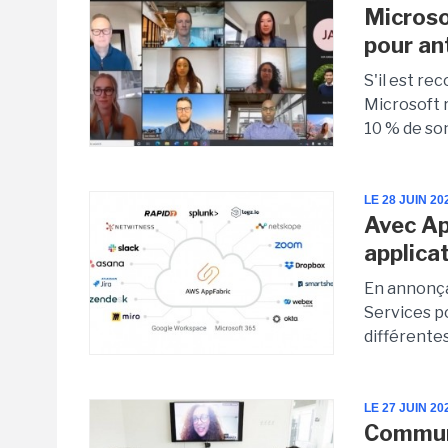
Microso
pour an
S'il est re
Microsoft r
10 % de son
LE 28 JUIN 20
Avec Ap
applica
En annonça
Services po
différentes
LE 27 JUIN 20
Communi