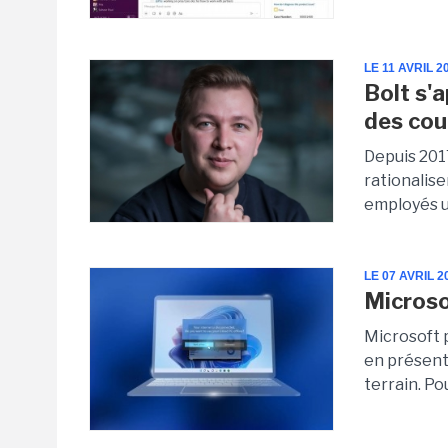
LE 11 AVRIL 2
Bolt s'
des cour
Depuis 2017
rationalise
employés un
LE 07 AVRIL 2
Microso
Microsoft p
en présent
terrain. Po