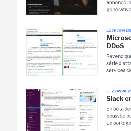
annoncé le 
générative 
LE 09 JUIN 20
Microso
DDoS
Revendiqu
série d'att
services cl
LE 25 AVRIL 2
Slack e
En bêta dep
poussée pou
Le partage