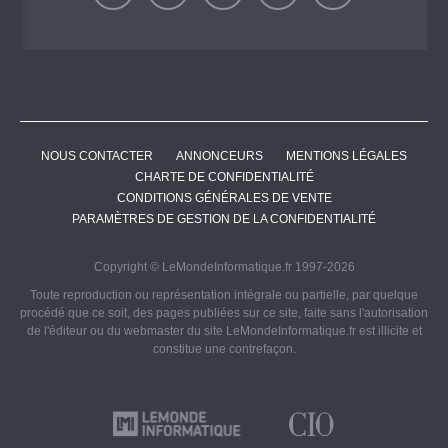
NOUS CONTACTER
ANNONCEURS
MENTIONS LÉGALES
CHARTE DE CONFIDENTIALITÉ
CONDITIONS GÉNÉRALES DE VENTE
PARAMÈTRES DE GESTION DE LA CONFIDENTIALITÉ
Copyright © LeMondeInformatique.fr 1997-2026
Toute reproduction ou représentation intégrale ou partielle, par quelque
procédé que ce soit, des pages publiées sur ce site, faite sans l'autorisation
de l'éditeur ou du webmaster du site LeMondeInformatique.fr est illicite et
constitue une contrefaçon.