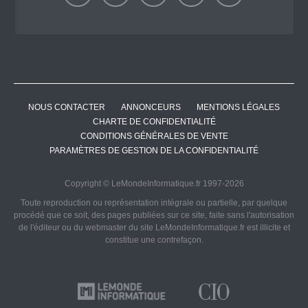
NOUS CONTACTER
ANNONCEURS
MENTIONS LÉGALES
CHARTE DE CONFIDENTIALITÉ
CONDITIONS GÉNÉRALES DE VENTE
PARAMÈTRES DE GESTION DE LA CONFIDENTIALITÉ
Copyright © LeMondeInformatique.fr 1997-2026
Toute reproduction ou représentation intégrale ou partielle, par quelque
procédé que ce soit, des pages publiées sur ce site, faite sans l'autorisation
de l'éditeur ou du webmaster du site LeMondeInformatique.fr est illicite et
constitue une contrefaçon.