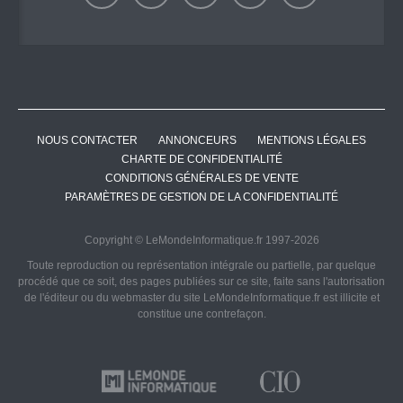
NOUS CONTACTER
ANNONCEURS
MENTIONS LÉGALES
CHARTE DE CONFIDENTIALITÉ
CONDITIONS GÉNÉRALES DE VENTE
PARAMÈTRES DE GESTION DE LA CONFIDENTIALITÉ
Copyright © LeMondeInformatique.fr 1997-2026
Toute reproduction ou représentation intégrale ou partielle, par quelque
procédé que ce soit, des pages publiées sur ce site, faite sans l'autorisation
de l'éditeur ou du webmaster du site LeMondeInformatique.fr est illicite et
constitue une contrefaçon.