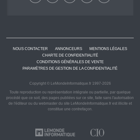
NOUS CONTACTER
ANNONCEURS
MENTIONS LÉGALES
CHARTE DE CONFIDENTIALITÉ
CONDITIONS GÉNÉRALES DE VENTE
PARAMÈTRES DE GESTION DE LA CONFIDENTIALITÉ
Copyright © LeMondeInformatique.fr 1997-2026
Toute reproduction ou représentation intégrale ou partielle, par quelque
procédé que ce soit, des pages publiées sur ce site, faite sans l'autorisation
de l'éditeur ou du webmaster du site LeMondeInformatique.fr est illicite et
constitue une contrefaçon.