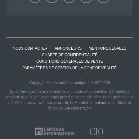
NOUS CONTACTER
ANNONCEURS
MENTIONS LÉGALES
CHARTE DE CONFIDENTIALITÉ
CONDITIONS GÉNÉRALES DE VENTE
PARAMÈTRES DE GESTION DE LA CONFIDENTIALITÉ
Copyright © LeMondeInformatique.fr 1997-2026
Toute reproduction ou représentation intégrale ou partielle, par quelque
procédé que ce soit, des pages publiées sur ce site, faite sans l'autorisation
de l'éditeur ou du webmaster du site LeMondeInformatique.fr est illicite et
constitue une contrefaçon.