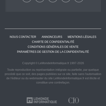
NOUS CONTACTER
ANNONCEURS
MENTIONS LÉGALES
CHARTE DE CONFIDENTIALITÉ
CONDITIONS GÉNÉRALES DE VENTE
PARAMÈTRES DE GESTION DE LA CONFIDENTIALITÉ
Copyright © LeMondeInformatique.fr 1997-2026
Toute reproduction ou représentation intégrale ou partielle, par quelque
procédé que ce soit, des pages publiées sur ce site, faite sans l'autorisation
de l'éditeur ou du webmaster du site LeMondeInformatique.fr est illicite et
constitue une contrefaçon.