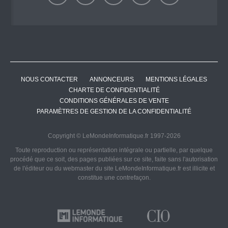
NOUS CONTACTER
ANNONCEURS
MENTIONS LÉGALES
CHARTE DE CONFIDENTIALITÉ
CONDITIONS GÉNÉRALES DE VENTE
PARAMÈTRES DE GESTION DE LA CONFIDENTIALITÉ
Copyright © LeMondeInformatique.fr 1997-2026
Toute reproduction ou représentation intégrale ou partielle, par quelque
procédé que ce soit, des pages publiées sur ce site, faite sans l'autorisation
de l'éditeur ou du webmaster du site LeMondeInformatique.fr est illicite et
constitue une contrefaçon.