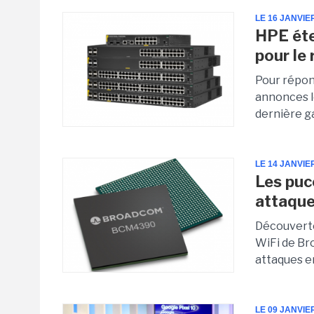
LE 16 JANVIE
HPE éte
pour le 
Pour répond
annonces lo
dernière 
LE 14 JANVIE
Les puc
attaqu
Découverte 
WiFi de Br
attaques en
LE 09 JANVIE