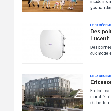
incidents 
gestion dan
LE 08 DÉCEM
Des poi
Lucent 
Des bornes 
aux modèle
LE 02 DÉCEM
Ericsso
Freiné par
marché, l'
réduction d