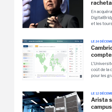
racheta
En acquéran
DigitalBrid
et les tour
LE 24 DÉCEM
Cambrid
comptes
L'Universi
coût de la 
pour les gr
LE 12 DÉCEM
Arista 
campus