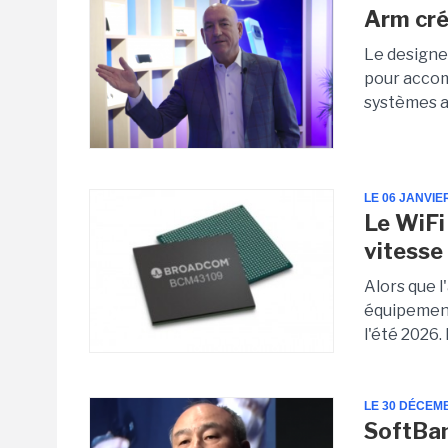
Arm cré
Le designe
pour accom
systèmes a
LE 06 JANVIE
Le WiFi 
vitess
Alors que l
équipement
l'été 2026. 
LE 30 DÉCEM
SoftBan