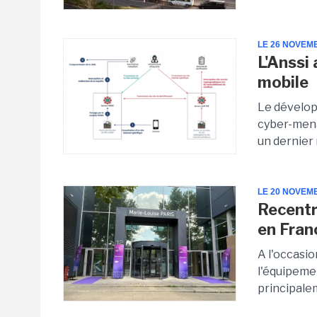
LE 26 NOVEM
L'Anssi 
mobile
Le dévelop
cyber-mena
un dernier 
LE 20 NOVEM
Recentr
en Fran
A l'occasio
l'équipeme
principalem