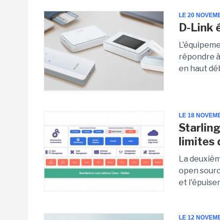
LE 20 NOVEM
D-Link 
L'équipeme
répondre à
en haut déb
LE 18 NOVEM
Starling
limites
La deuxièm
open sourc
et l'épuise
LE 12 NOVEM