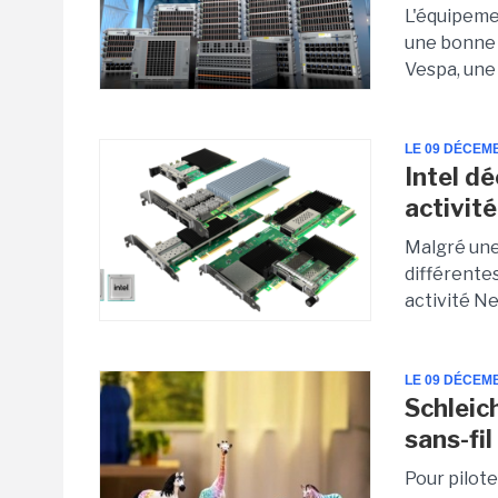
L'équipeme
une bonne 
Vespa, une 
LE 09 DÉCEM
Intel d
activit
Malgré une 
différentes
activité N
LE 09 DÉCEM
Schleich
sans-fi
Pour pilote