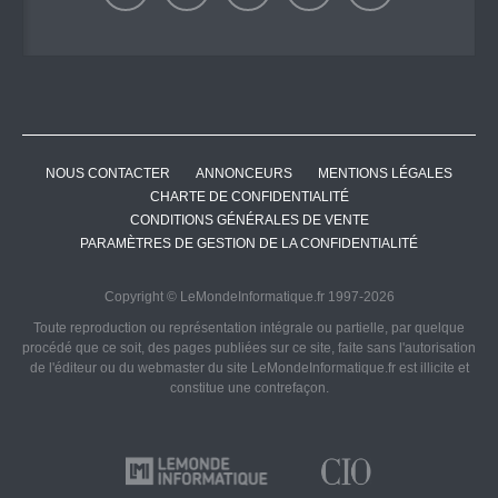
NOUS CONTACTER
ANNONCEURS
MENTIONS LÉGALES
CHARTE DE CONFIDENTIALITÉ
CONDITIONS GÉNÉRALES DE VENTE
PARAMÈTRES DE GESTION DE LA CONFIDENTIALITÉ
Copyright © LeMondeInformatique.fr 1997-2026
Toute reproduction ou représentation intégrale ou partielle, par quelque
procédé que ce soit, des pages publiées sur ce site, faite sans l'autorisation
de l'éditeur ou du webmaster du site LeMondeInformatique.fr est illicite et
constitue une contrefaçon.