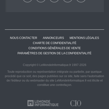
NOUS CONTACTER
ANNONCEURS
MENTIONS LÉGALES
CHARTE DE CONFIDENTIALITÉ
CONDITIONS GÉNÉRALES DE VENTE
PARAMÈTRES DE GESTION DE LA CONFIDENTIALITÉ
Copyright © LeMondeInformatique.fr 1997-2026
Toute reproduction ou représentation intégrale ou partielle, par quelque
procédé que ce soit, des pages publiées sur ce site, faite sans l'autorisation
de l'éditeur ou du webmaster du site LeMondeInformatique.fr est illicite et
constitue une contrefaçon.