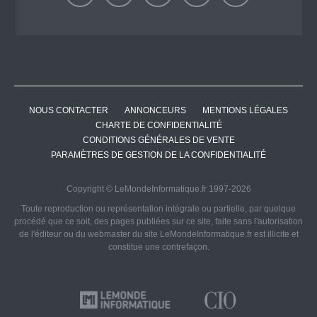
NOUS CONTACTER
ANNONCEURS
MENTIONS LÉGALES
CHARTE DE CONFIDENTIALITÉ
CONDITIONS GÉNÉRALES DE VENTE
PARAMÈTRES DE GESTION DE LA CONFIDENTIALITÉ
Copyright © LeMondeInformatique.fr 1997-2026
Toute reproduction ou représentation intégrale ou partielle, par quelque
procédé que ce soit, des pages publiées sur ce site, faite sans l'autorisation
de l'éditeur ou du webmaster du site LeMondeInformatique.fr est illicite et
constitue une contrefaçon.