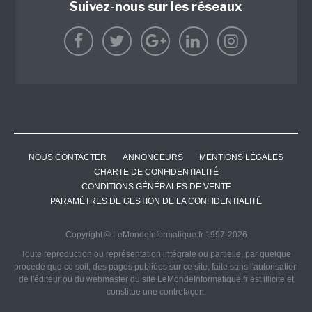
Suivez-nous sur les réseaux
NOUS CONTACTER
ANNONCEURS
MENTIONS LÉGALES
CHARTE DE CONFIDENTIALITÉ
CONDITIONS GÉNÉRALES DE VENTE
PARAMÈTRES DE GESTION DE LA CONFIDENTIALITÉ
Copyright © LeMondeInformatique.fr 1997-2026
Toute reproduction ou représentation intégrale ou partielle, par quelque
procédé que ce soit, des pages publiées sur ce site, faite sans l'autorisation
de l'éditeur ou du webmaster du site LeMondeInformatique.fr est illicite et
constitue une contrefaçon.