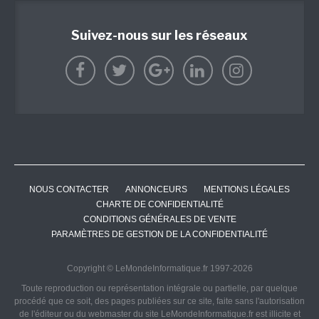
Suivez-nous sur les réseaux
NOUS CONTACTER
ANNONCEURS
MENTIONS LÉGALES
CHARTE DE CONFIDENTIALITÉ
CONDITIONS GÉNÉRALES DE VENTE
PARAMÈTRES DE GESTION DE LA CONFIDENTIALITÉ
Copyright © LeMondeInformatique.fr 1997-2026
Toute reproduction ou représentation intégrale ou partielle, par quelque
procédé que ce soit, des pages publiées sur ce site, faite sans l'autorisation
de l'éditeur ou du webmaster du site LeMondeInformatique.fr est illicite et