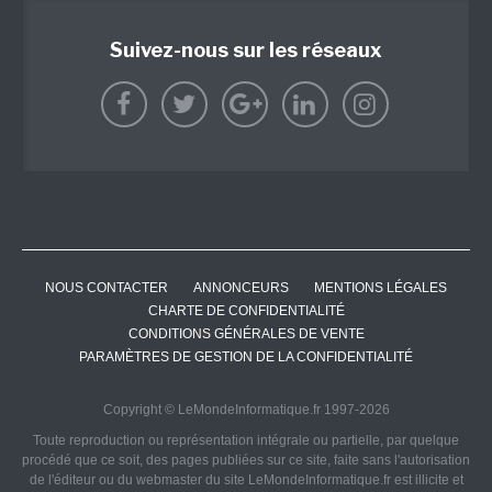
Suivez-nous sur les réseaux
NOUS CONTACTER
ANNONCEURS
MENTIONS LÉGALES
CHARTE DE CONFIDENTIALITÉ
CONDITIONS GÉNÉRALES DE VENTE
PARAMÈTRES DE GESTION DE LA CONFIDENTIALITÉ
Copyright © LeMondeInformatique.fr 1997-2026
Toute reproduction ou représentation intégrale ou partielle, par quelque
procédé que ce soit, des pages publiées sur ce site, faite sans l'autorisation
de l'éditeur ou du webmaster du site LeMondeInformatique.fr est illicite et