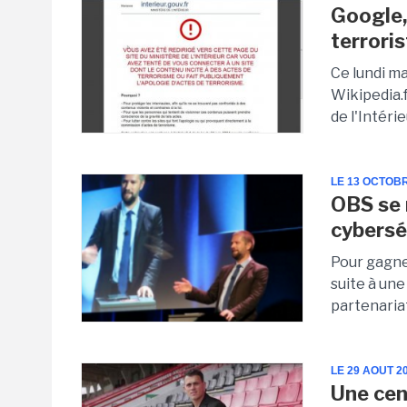
Google,
terrori
Ce lundi ma
Wikipedia.
de l'Intéri
LE 13 OCTOB
OBS se 
cybersé
Pour gagner
suite à un
partenaria
LE 29 AOUT 2
Une cen