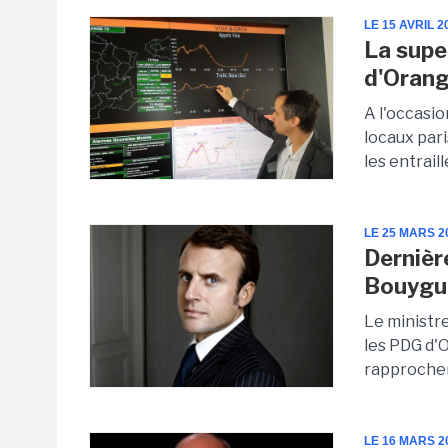
LE 15 AVRIL 2
La supe
d'Oran
A l'occasi
locaux par
les entraill
LE 25 MARS 2
Dernièr
Bouygu
Le ministr
les PDG d'
rapprochem
LE 16 MARS 2