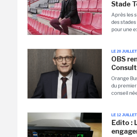
Stade T
Après les s
des stades 
pour une e
LE 20 JUILLET
OBS ren
Consult
Orange Busi
du premier
conseil née
LE 12 JUILLET
Edito :
engage