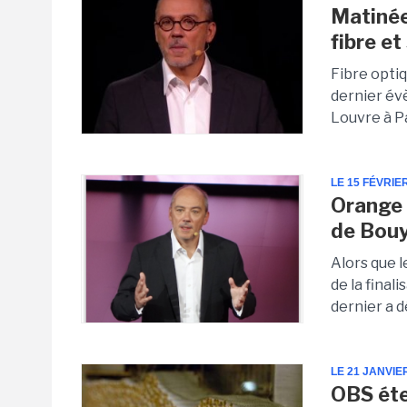
Matinée
fibre et
Fibre optiq
dernier év
Louvre à P
LE 15 FÉVRIE
Orange 
de Bou
Alors que 
de la fina
dernier a 
LE 21 JANVIE
OBS éte