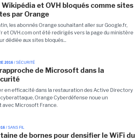
 Wikipédia et OVH bloqués comme sites
stes par Orange
tin, les abonnés Orange souhaitant aller sur Google.fr,
fr et OVH.com ont été redirigés vers la page du ministère
eur dédiée aux sites bloqués...
RE 2016
/ SÉCURITÉ
rapproche de Microsoft dans la
curité
 en efficacité dans la restauration des Active Directory
e cyberattaque, Orange Cyberdéfense noue un
t avec Microsoft France.
016
/ SANS FIL
taine de bornes pour densifier le WiFi du