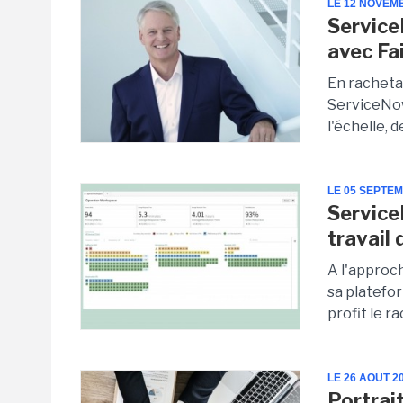
LE 12 NOVEM
Service
avec Fa
En racheta
ServiceNow
l'échelle, d
LE 05 SEPTE
Service
travail
A l'approc
sa platefor
profit le ra
LE 26 AOUT 2
Portrai