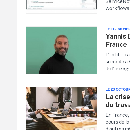
ServiceNow
workflows 
LE 11 JANVIE
Yannis 
France
L'entité f
succède à 
de l'hexag
LE 23 OCTOB
La cris
du trava
En France, 
cours de la
d'autres mé