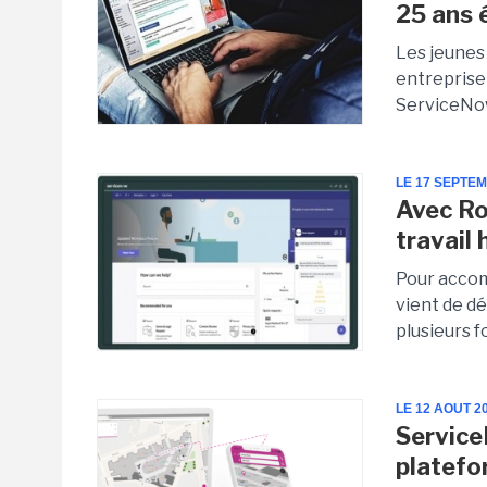
25 ans 
Les jeunes 
entreprise 
ServiceNow 
LE 17 SEPTE
Avec Ro
travail 
Pour accom
vient de d
plusieurs f
LE 12 AOUT 2
Service
platefo