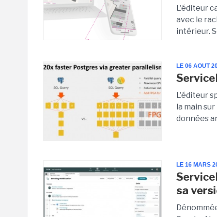
L'éditeur c
avec le ra
intérieur. 
LE 06 AOUT 2
Servic
L'éditeur s
la main su
données ana
LE 16 MARS 2
Service
sa vers
Dénommée Q