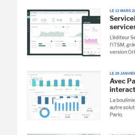
LE 12 MARS 2
Service
service
L'éditeur S
l'ITSM, grâ
version Or
LE 29 JANVIE
Avec Pa
interac
La boulimi
autre solut
Parlo.