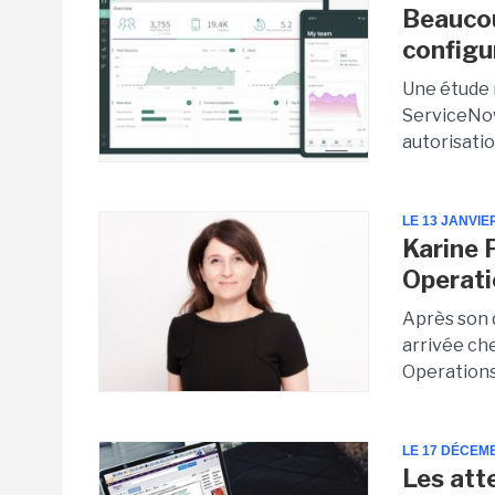
Beaucou
configu
Une étude 
ServiceNow
autorisatio
LE 13 JANVIE
Karine 
Operati
Après son 
arrivée ch
Operations
LE 17 DÉCEM
Les att