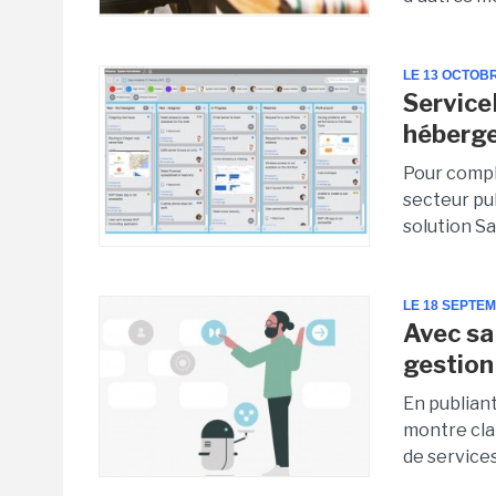
LE 13 OCTOB
Service
héberge
Pour compl
secteur pub
solution Saa
LE 18 SEPTE
Avec sa
gestion
En publiant
montre clai
de services