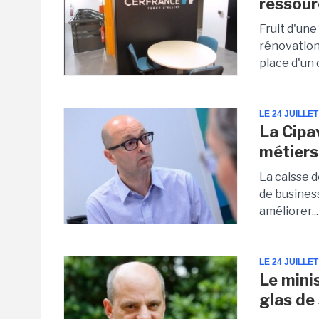
ressour
Fruit d'une
rénovation
place d'un c
LE 24 JUILLET
La Cipa
métiers
La caisse d
de busines
améliorer...
LE 24 JUILLET
Le mini
glas d