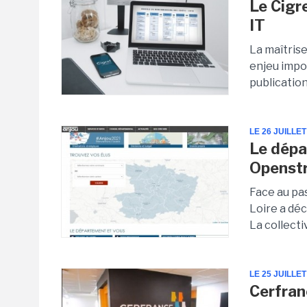
Le Cigre
IT
La maîtris
enjeu impor
publication 
LE 26 JUILLET
Le dépa
Openstr
Face au pa
Loire a dé
La collectiv
LE 25 JUILLET
Cerfran