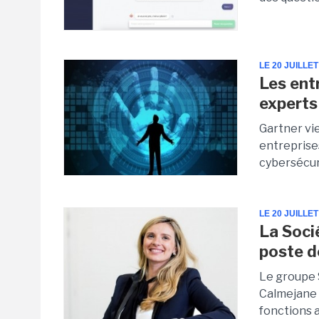
LE 20 JUILLET
Les ent
experts
Gartner vie
entreprise
cybersécuri
LE 20 JUILLET
La Soci
poste de
Le groupe 
Calmejane 
fonctions a