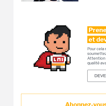
Prene
et de
Pour cela 
soumettez 
Attention 
qualité av
DEVE
Abonnez-vous 