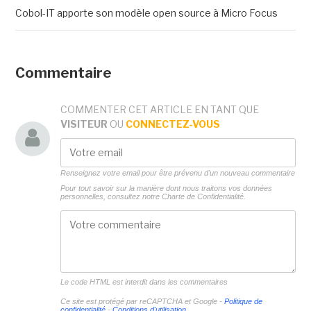
Cobol-IT apporte son modèle open source à Micro Focus
Commentaire
COMMENTER CET ARTICLE EN TANT QUE
VISITEUR
OU
CONNECTEZ-VOUS
Renseignez votre email pour être prévenu d'un nouveau commentaire
Pour tout savoir sur la manière dont nous traitons vos données
personnelles, consultez notre
Charte de Confidentialité.
Le code HTML est interdit dans les commentaires
Ce site est protégé par reCAPTCHA et Google -
Politique de
confidentialité
-
Conditions d'utilisation