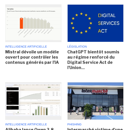
INTELLIGENCE ARTIFICIELLE
LÉGISLATION
Mistral dévoile un modèle
ChatGPT bientôt soumis
ouvert pour contrôler les
au régime renforcé du
contenus générés par l'IA
Digital Service Act de
l'Union...
INTELLIGENCE ARTIFICIELLE
PHISHING
Alibaba lance Qwen 3.8-
Intermarché victime d'une