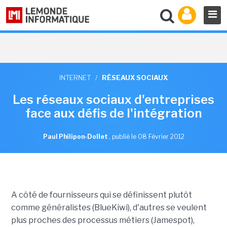
INTERNET
/
RÉSEAUX SOCIAUX
Les réseaux sociaux d'entreprises
face aux défis de l'intégration
Paul Philipon-Dollet
,
publié le 08 Février 2012
A côté de fournisseurs qui se définissent plutôt
comme généralistes (BlueKiwi), d'autres se veulent
plus proches des processus métiers (Jamespot),