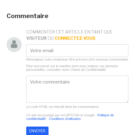
Commentaire
COMMENTER CET ARTICLE EN TANT QUE
VISITEUR
OU
CONNECTEZ-VOUS
Renseignez votre email pour être prévenu d'un nouveau commentaire
Pour tout savoir sur la manière dont nous traitons vos données
personnelles, consultez notre
Charte de Confidentialité.
Le code HTML est interdit dans les commentaires
Ce site est protégé par reCAPTCHA et Google -
Politique de
confidentialité
-
Conditions d'utilisation