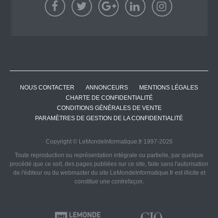
NOUS CONTACTER
ANNONCEURS
MENTIONS LÉGALES
CHARTE DE CONFIDENTIALITÉ
CONDITIONS GÉNÉRALES DE VENTE
PARAMÈTRES DE GESTION DE LA CONFIDENTIALITÉ
Copyright © LeMondeInformatique.fr 1997-2026
Toute reproduction ou représentation intégrale ou partielle, par quelque
procédé que ce soit, des pages publiées sur ce site, faite sans l'autorisation
de l'éditeur ou du webmaster du site LeMondeInformatique.fr est illicite et
constitue une contrefaçon.