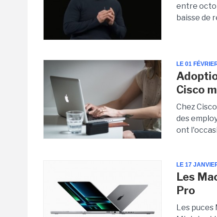
entre octo
baisse de r
LE 01 FÉVRIE
Adoptio
Cisco m
Chez Cisco
des employ
ont l'occas
LE 17 JANVIE
Les Mac
Pro
Les puces 