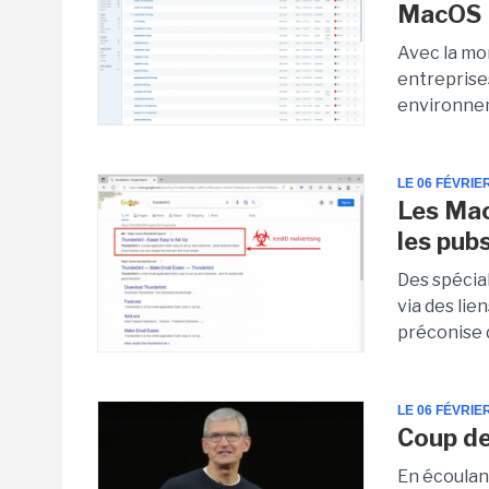
MacOS
Avec la mo
entreprise
environnem
LE 06 FÉVRIE
Les Mac
les pub
Des spécia
via des lie
préconise d
LE 06 FÉVRIE
Coup de
En écoulan