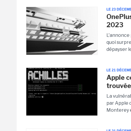
LE 23 DÉCEM
OnePlus
2023
L'annonce 
quoi surpre
dépayser le
LE 21 DÉCEM
Apple co
trouvée
La vulnérab
par Apple 
Monterey e