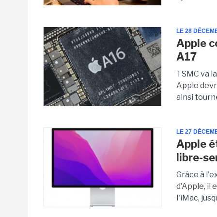
LE 28 DÉCEM
Apple c
A17
TSMC va la
Apple devr
ainsi tourn
LE 27 DÉCEM
Apple é
libre-se
Grâce à l'
d'Apple, il
l'iMac, jus