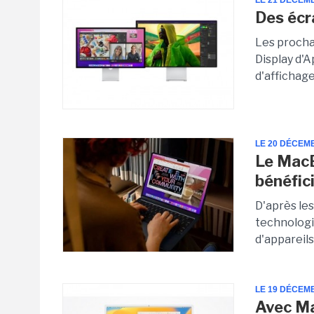
LE 21 DÉCEM
Des écr
Les procha
Display d'
d'affichage
LE 20 DÉCEM
Le MacB
bénéfic
D'après le
technologi
d'appareils
LE 19 DÉCEM
Avec Ma