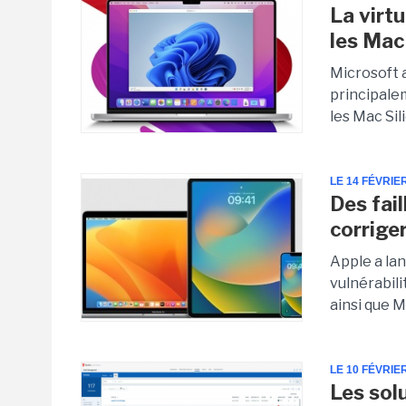
La virt
les Ma
Microsoft 
principalem
les Mac Sil
LE 14 FÉVRIE
Des fai
corrige
Apple a lan
vulnérabili
ainsi que M
LE 10 FÉVRIE
Les sol