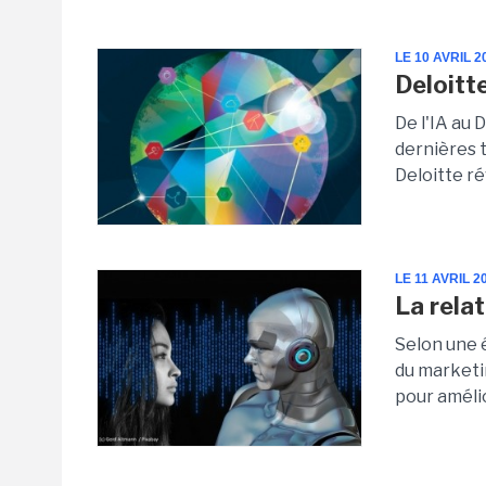
LE 10 AVRIL 2
Deloitt
De l'IA au 
dernières 
Deloitte ré
LE 11 AVRIL 2
La rela
Selon une 
du marketi
pour amélio