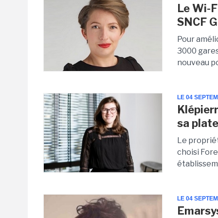
Le Wi-Fi
SNCF G
Pour améli
3000 gares
nouveau por
LE 04 SEPTE
Klépier
sa plat
Le proprié
choisi For
établissem
LE 04 SEPTE
Emarsys