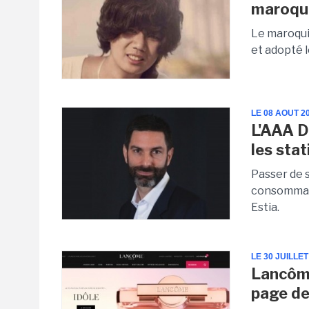
maroqui
Le maroqui
et adopté 
LE 08 AOUT 2
L'AAA D
les sta
Passer de s
consommati
Estia.
LE 30 JUILLET
Lancôme
page de