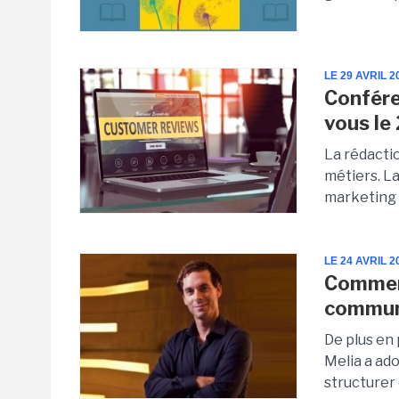
LE 29 AVRIL 2
Confére
vous le 
La rédacti
métiers. La
marketing d
LE 24 AVRIL 2
Comment
communa
De plus en 
Melia a ado
structurer