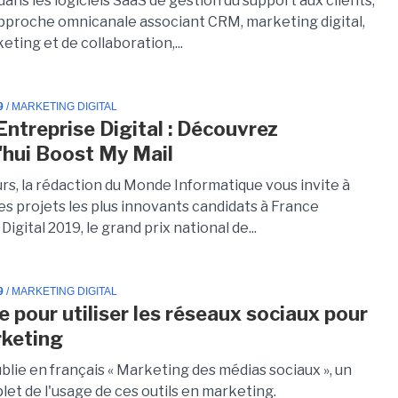
dans les logiciels SaaS de gestion du support aux clients,
pproche omnicanale associant CRM, marketing digital,
keting et de collaboration,...
9
/ MARKETING DIGITAL
Entreprise Digital : Découvrez
'hui Boost My Mail
urs, la rédaction du Monde Informatique vous invite à
es projets les plus innovants candidats à France
Digital 2019, le grand prix national de...
9
/ MARKETING DIGITAL
e pour utiliser les réseaux sociaux pour
keting
blie en français « Marketing des médias sociaux », un
et de l'usage de ces outils en marketing.