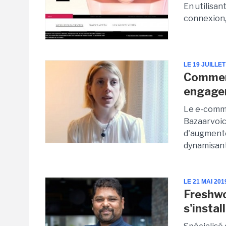
En utilisan
connexion,
LE 19 JUILLET
Commen
engagem
Le e-comme
Bazaarvoic
d'augmente
dynamisant.
LE 21 MAI 201
Freshwo
s'instal