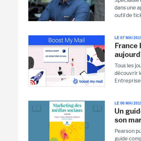
Spécialisé 
dans une a
outil de tic
LE 07 MAI 201
France 
aujourd
Tous les jo
découvrir l
Entreprise 
LE 06 MAI 201
Un guid
son mar
Pearson pu
guide compl