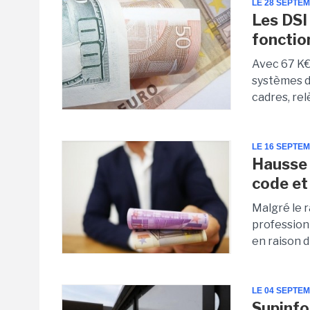
LE 28 SEPTE
Les DSI
fonctio
Avec 67 K€ 
systèmes d
cadres, rel
LE 16 SEPTE
Hausse 
code et 
Malgré le 
profession
en raison d
LE 04 SEPTE
Supinfo