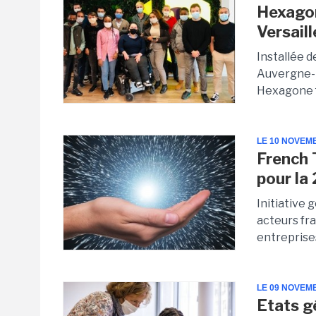
Hexagon
Versail
Installée d
Auvergne-R
Hexagone f
LE 10 NOVEM
French 
pour la
Initiative
acteurs fra
entreprises
LE 09 NOVEM
Etats g