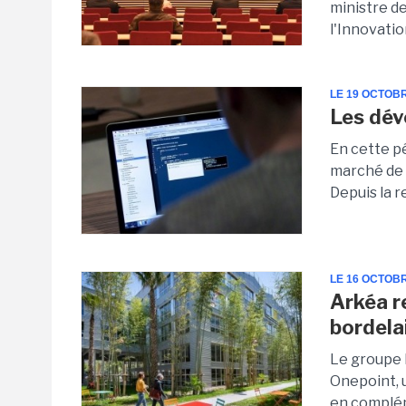
ministre d
l'Innovation
LE 19 OCTOB
Les dév
En cette pé
marché de 
Depuis la r
LE 16 OCTOB
Arkéa r
bordela
Le groupe 
Onepoint, 
en compléme