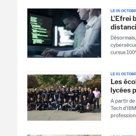
LE 05 OCTOB
L'Efrei
distanc
Désormais,
cybersécuri
cursus 100% 
LE 01 OCTOB
Les éco
lycées 
A partir de
Tech d'IBM
profession