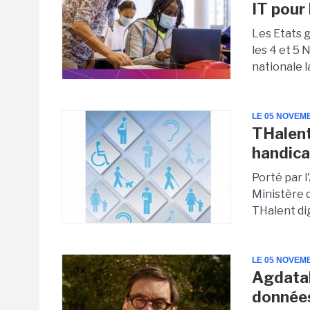
IT pour
Les Etats 
les 4 et 5 
nationale l
LE 05 NOVEM
THalent
handica
Porté par l
Ministère d
THalent dig
LE 05 NOVEM
Agdatah
données