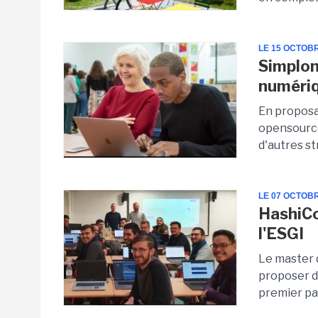
LE 15 OCTOB
Simplon
numéri
En proposan
opensource
d'autres st
LE 07 OCTOB
HashiCo
l'ESGI
Le master d
proposer de
premier pas