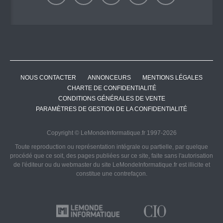
NOUS CONTACTER
ANNONCEURS
MENTIONS LÉGALES
CHARTE DE CONFIDENTIALITÉ
CONDITIONS GÉNÉRALES DE VENTE
PARAMÈTRES DE GESTION DE LA CONFIDENTIALITÉ
Copyright © LeMondeInformatique.fr 1997-2026
Toute reproduction ou représentation intégrale ou partielle, par quelque
procédé que ce soit, des pages publiées sur ce site, faite sans l'autorisation
de l'éditeur ou du webmaster du site LeMondeInformatique.fr est illicite et
constitue une contrefaçon.