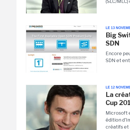
(SLC/MLC) 
LE 13 NOVEM
Big Swi
SDN
Encore peu
SDN et ente
LE 12 NOVEM
La créa
Cup 20
Microsoft 
édition d'
créatifs et