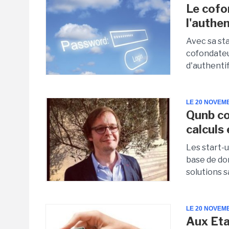
Le cofo
l'authen
Avec sa st
cofondateu
d'authentif
LE 20 NOVEM
Qunb co
calcul
Les start-
base de d
solutions s
LE 20 NOVEM
Aux Eta