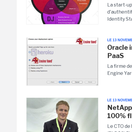
La start-u
d'authenti
Identity St
LE 13 NOVEM
Oracle 
PaaS
La firme d
Engine Yard
LE 13 NOVEM
NetApp 
100% f
Le CTO de 