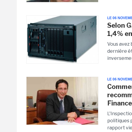
LE 06 NOVEM
Selon G
1,4% e
Vous avez 
dernière é
inversemen
LE 06 NOVEM
Comment
recomma
Financ
L'Inspectio
politiques
rapport vie