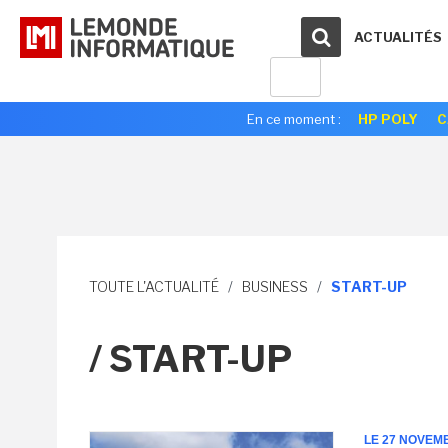
ACTUALITÉS
En ce moment :
HP POLY
C
TOUTE L'ACTUALITÉ
/
BUSINESS
/
START-UP
/ START-UP
LE 27 NOVEM