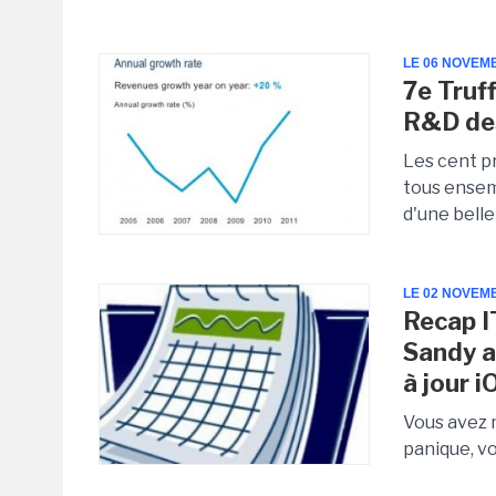
LE 06 NOVEM
7e Truf
R&D des
Les cent p
tous ensemb
d'une belle
LE 02 NOVEM
Recap I
Sandy a
à jour i
Vous avez 
panique, vo