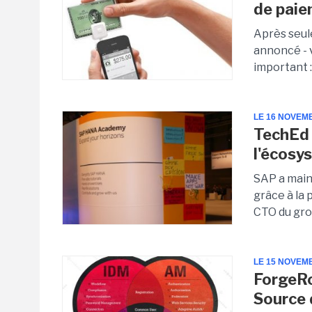
de paie
Après seul
annoncé - v
important :
LE 16 NOVEM
TechEd 
l'écos
SAP a main
grâce à la
CTO du grou
LE 15 NOVEM
ForgeRo
Source 