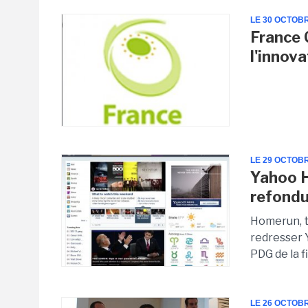
LE 30 OCTOB
France 
l'innov
LE 29 OCTOB
Yahoo H
refond
Homerun, t
redresser 
PDG de la f
LE 26 OCTOB