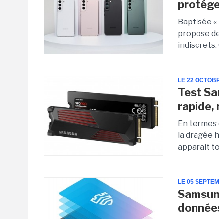
protége
Baptisée «
propose de
indiscrets.
LE 22 OCTOB
Test Sa
rapide,
En termes 
la dragée 
apparait to
LE 05 SEPTE
Samsung
donnée