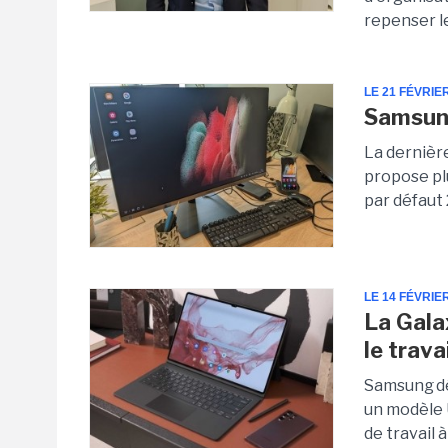
repenser le
LE 21 FÉVRIE
Samsung
La dernièr
propose pl
par défaut 2
LE 14 FÉVRIE
La Gala
le trava
Samsung dé
un modèle U
de travail 