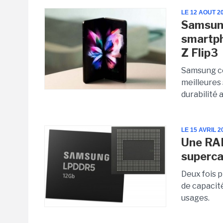
LE 12 AOUT 2
Samsung
smartph
Z Flip3
Samsung co
meilleures 
durabilité 
LE 15 AVRIL 2
Une RA
supercal
Deux fois p
de capacit
usages.