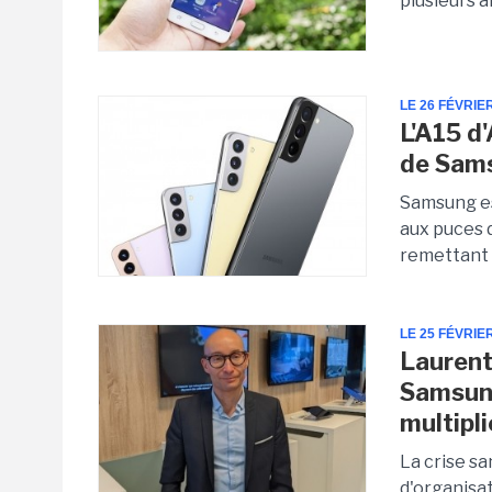
plusieurs a
LE 26 FÉVRIE
L'A15 d
de Sam
Samsung es
aux puces d
remettant l
LE 25 FÉVRIE
Laurent
Samsung
multipli
La crise s
d'organisat