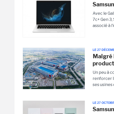
Samsung
Avec le Ga
7c+ Gen 3,
associé à 
LE 27 DÉCEM
Malgré 
product
Un peu à c
renforcer 
ses usines 
LE 27 OCTOB
Samsun