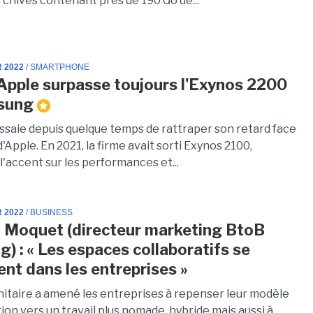
rchives contenant près de 190 Go de...
R 2022
/ SMARTPHONE
'Apple surpasse toujours l'Exynos 2200
sung
saie depuis quelque temps de rattraper son retard face
'Apple. En 2021, la firme avait sorti Exynos 2100,
'accent sur les performances et...
R 2022
/ BUSINESS
 Moquet (directeur marketing BtoB
) : « Les espaces collaboratifs se
ent dans les entreprises »
anitaire a amené les entreprises à repenser leur modèle
ion vers un travail plus nomade, hybride mais aussi à