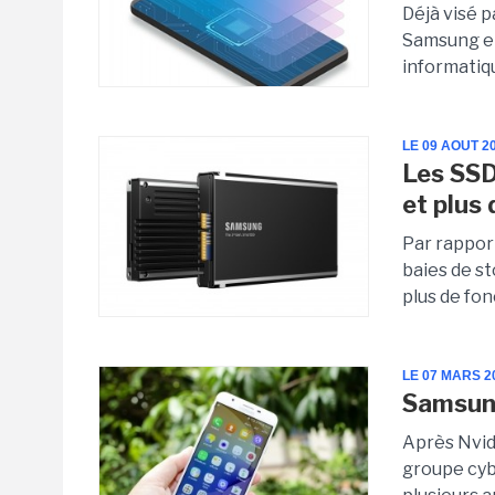
Déjà visé 
Samsung en
informatiqu
LE 09 AOUT 2
Les SSD
et plus
Par rapport
baies de s
plus de fon
LE 07 MARS 2
Samsung
Après Nvidi
groupe cyb