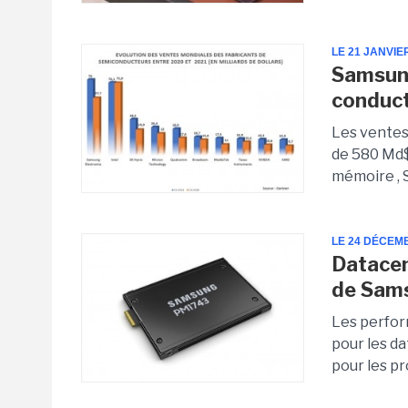
LE 21 JANVIE
Samsung
conduc
Les ventes
de 580 Md$
mémoire , 
LE 24 DÉCEM
Datacen
de Sams
Les perfor
pour les d
pour les pr