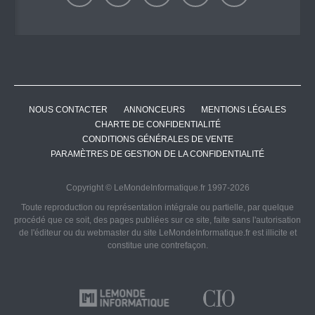
NOUS CONTACTER
ANNONCEURS
MENTIONS LÉGALES
CHARTE DE CONFIDENTIALITÉ
CONDITIONS GÉNÉRALES DE VENTE
PARAMÈTRES DE GESTION DE LA CONFIDENTIALITÉ
Copyright © LeMondeInformatique.fr 1997-2026
Toute reproduction ou représentation intégrale ou partielle, par quelque
procédé que ce soit, des pages publiées sur ce site, faite sans l'autorisation
de l'éditeur ou du webmaster du site LeMondeInformatique.fr est illicite et
constitue une contrefaçon.