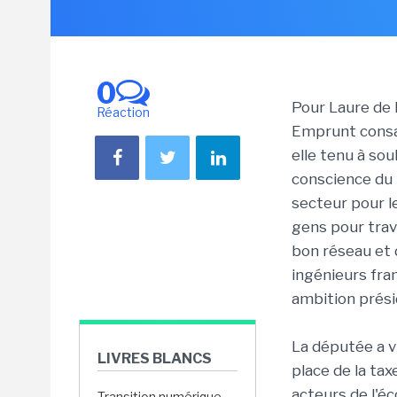
0
Pour Laure de l
Réaction
Emprunt consac
elle tenu à sou
conscience du
secteur pour le
gens pour trav
bon réseau et 
ingénieurs fra
ambition prési
La députée a v
LIVRES BLANCS
place de la taxe
acteurs de l'éc
Transition numérique