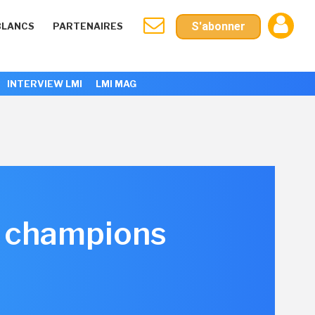
S'abonner
BLANCS
PARTENAIRES
INTERVIEW LMI
LMI MAG
de champions