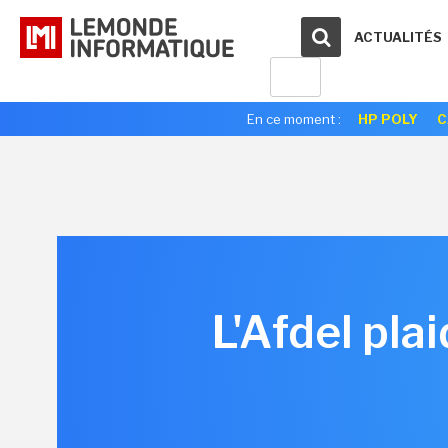
ACTUALITÉS
En ce moment :
HP POLY
C
L'Afdel pla