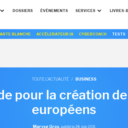
DOSSIERS
ÉVÉNEMENTS
SERVICES
LIVRES-
ARTE BLANCHE
ACCÉLERATEUR IA
CYBERCOACH
TESTS
TOUTE L'ACTUALITÉ
/
BUSINESS
ide pour la création 
européens
Maryse Gros
,
publié le 28 Juin 2011