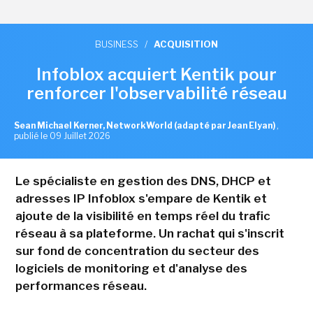
BUSINESS
/
ACQUISITION
Infoblox acquiert Kentik pour
renforcer l'observabilité réseau
Sean Michael Kerner, NetworkWorld (adapté par Jean Elyan)
,
publié le 09 Juillet 2026
Le spécialiste en gestion des DNS, DHCP et
adresses IP Infoblox s'empare de Kentik et
ajoute de la visibilité en temps réel du trafic
réseau à sa plateforme. Un rachat qui s'inscrit
sur fond de concentration du secteur des
logiciels de monitoring et d'analyse des
performances réseau.