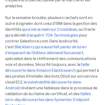
n'a pas été si bien accueillie par le marché et les
analystes.
Sur la semaine écoulée, plusieurs rachats sont en
outre à signaler dont celui d'IBM dans la gestion des
identités
qui a mis la main sur CrossIdeas
, ou Oracle
qui a décidé
d'acquérir TOA Technologies
pour
contrer Salesforce.com. Dans la sécurité,
c'est
Blackberry qui a aussi fait parler de lui en
s'emparant de l'éditeur allemand Secusmart
,
spécialisé dans le chiffrement des communications
voix et données. Sécurité toujours, avec la
faille
découverte dans Amazon Elasticsearch
qui permet à
des pirates d'installer des bots DDoS sur son service
cloud EC2,
la vulnérabilité découverte dans
Android
révélant une faiblesse dans le processus de
validation de la chaîne de certificat, et des
failles
zero-day découvertes dans Symantec Endpoint