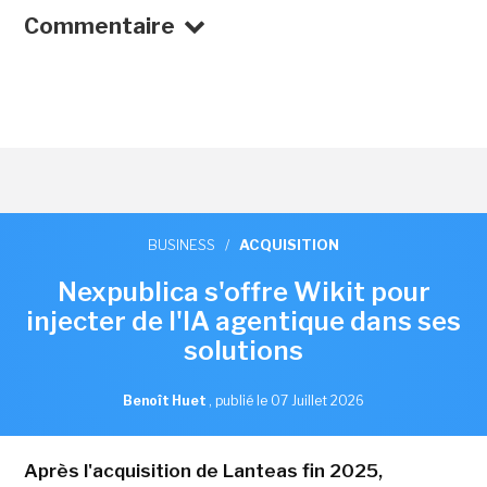
Commentaire
BUSINESS
/
ACQUISITION
Nexpublica s'offre Wikit pour
injecter de l'IA agentique dans ses
solutions
Benoît Huet
,
publié le 07 Juillet 2026
Après l'acquisition de Lanteas fin 2025,