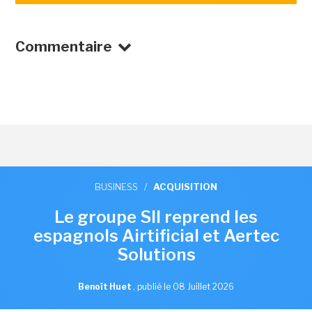
Commentaire
BUSINESS
/
ACQUISITION
Le groupe SII reprend les
espagnols Airtificial et Aertec
Solutions
Benoît Huet
,
publié le 08 Juillet 2026