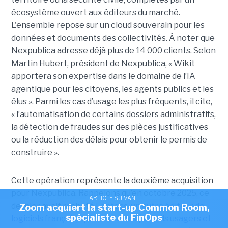
écosystème ouvert aux éditeurs du marché.
L'ensemble repose sur un cloud souverain pour les
données et documents des collectivités. À noter que
Nexpublica adresse déjà plus de 14 000 clients. Selon
Martin Hubert, président de Nexpublica, « Wikit
apportera son expertise dans le domaine de l’IA
agentique pour les citoyens, les agents publics et les
élus ». Parmi les cas d’usage les plus fréquents, il cite,
« l’automatisation de certains dossiers administratifs,
la détection de fraudes sur des pièces justificatives
ou la réduction des délais pour obtenir le permis de
construire ».
Cette opération représente la deuxième acquisition
pour Nexpublica. Rappelons qu’en octobre 2025, ce
ARTICLE SUIVANT
dernier avait racheté
Lanteas, un autre éditeur de
Zoom acquiert la start-up Common Room,
spécialiste du FinOps
logiciels français, spécialiste des portails usagers et