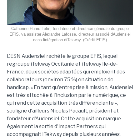
Catherine Huard-Lefin, fondatrice et directrice générale du groupe
EFIS, va assister Alexandre Lafosse, directeur associé dAudensiel
dans lintégration diTekway. (Crédit EFIS)
L'ESN Audensiel rachète le groupe EFIS, lequel
regroupe iTekway Occitanie et iTekway Île-de-
France, deux sociétés adaptées qui emploient des
collaborateurs (environ 75 %) en situation de
handicap. « En tant qu'entreprise à mission, Audensiel
est très attachée à l'inclusion par le numérique, ce
qui rend cette acquisition très différenciante »,
souligne d'ailleurs Nicolas Pacault, président et
fondateur d'Audensiel. Cette acquisition marque
également la sortie d'Impact Partners qui
accompagnait iTekway depuis plusieurs années.