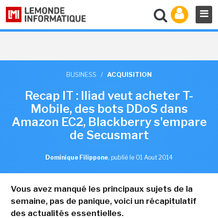
BUSINESS
/
ACQUISITION
Recap IT : Iliad veut acheter T-
Mobile, des bots DDoS dans
Amazon EC2, Blackberry s'empare
de Secusmart
Dominique Filippone
,
publié le 01 Aout 2014
Vous avez manqué les principaux sujets de la
semaine, pas de panique, voici un récapitulatif
des actualités essentielles.