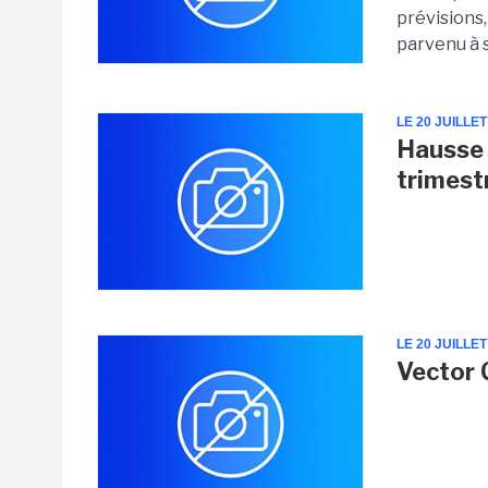
prévisions,
parvenu à 
LE 20 JUILLET
Hausse 
trimest
LE 20 JUILLET
Vector 