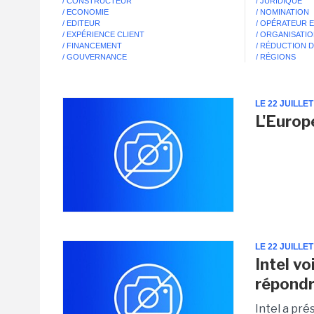
/ CONSTRUCTEUR
/ JURIDIQUE
/ ECONOMIE
/ NOMINATION
/ EDITEUR
/ OPÉRATEUR 
/ EXPÉRIENCE CLIENT
/ ORGANISATI
/ FINANCEMENT
/ RÉDUCTION 
/ GOUVERNANCE
/ RÉGIONS
LE 22 JUILLET
L'Europ
LE 22 JUILLET
Intel v
répondr
Intel a pr