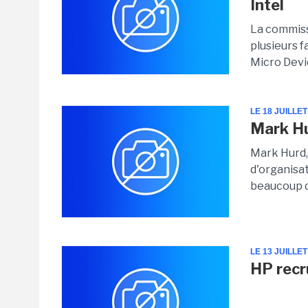
Intel
La commiss
plusieurs 
Micro Devic
LE 18 JUILLET
Mark Hu
Mark Hurd,
d'organisat
beaucoup d
LE 13 JUILLET
HP recr