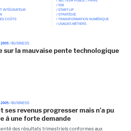
/ SECTEUR PUBLIC / PRIVÉ
/ SSII
ET INTÉGRATEUR
/ START-UP
ON
/ STRATÉGIE
DES COÛTS
/ TRANSFORMATION NUMÉRIQUE
/ USAGES MÉTIERS
 2005
/ BUSINESS
e sur la mauvaise pente technologique
 2005
/ BUSINESS
oit ses revenus progresser mais n'a pu
e à une forte demande
ésenté des résultats trimestriels conformes aux