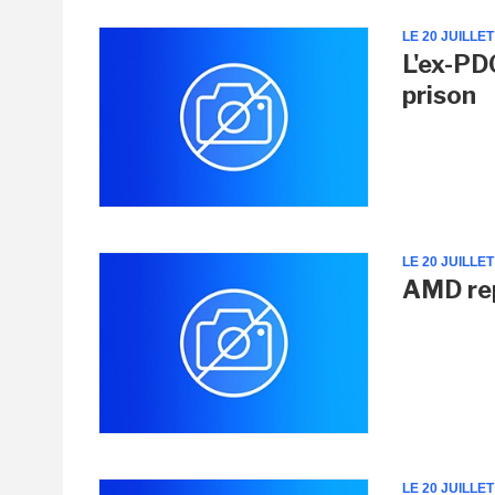
LE 20 JUILLET
L'ex-P
prison
LE 20 JUILLET
AMD rep
LE 20 JUILLET