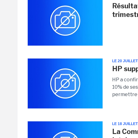
Résulta
trimestr
LE 20 JUILLET
HP sup
HP a confi
10% de ses 
permettre 
LE 18 JUILLET
La Comm