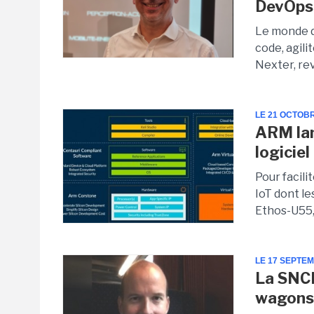
DevOps
Le monde d
code, agili
Nexter, rev
LE 21 OCTOB
ARM lan
logiciel
Pour facili
IoT dont l
Ethos-U55,
LE 17 SEPTE
La SNCF
wagons