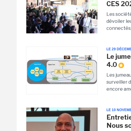
CES 20
Les sociét
dévoiler le
connectés, 
LE 29 DÉCEM
Le jume
4.0
Les jumeau
surveiller
encore amél
LE 10 NOVEM
Entreti
Nous so