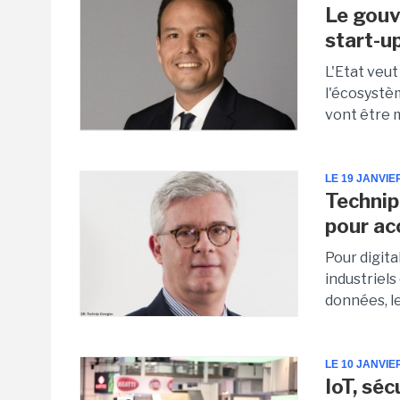
Le gouv
start-up
L'Etat veut
l'écosystèm
vont être m
LE 19 JANVIE
Technip
pour ac
Pour digit
industriel
données, le
LE 10 JANVIE
IoT, séc