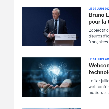
LE 08 JUIN 20
Bruno Le
pour la
L'objectif 
d'euros d'i
françaises.
LE 01 JUIN 20
Webconf
technol
Le 1er juil
webconfére
métiers : d