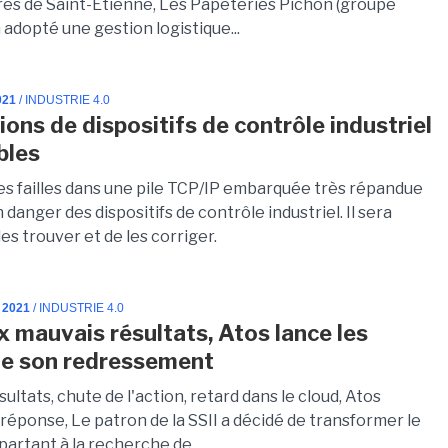
ès de Saint-Etienne, Les Papeteries Pichon (groupe
adopté une gestion logistique...
021
/ INDUSTRIE 4.0
ions de dispositifs de contrôle industriel
bles
es failles dans une pile TCP/IP embarquée très répandue
danger des dispositifs de contrôle industriel. Il sera
 les trouver et de les corriger.
 2021
/ INDUSTRIE 4.0
x mauvais résultats, Atos lance les
de son redressement
ultats, chute de l'action, retard dans le cloud, Atos
réponse, Le patron de la SSII a décidé de transformer le
artant à la recherche de...