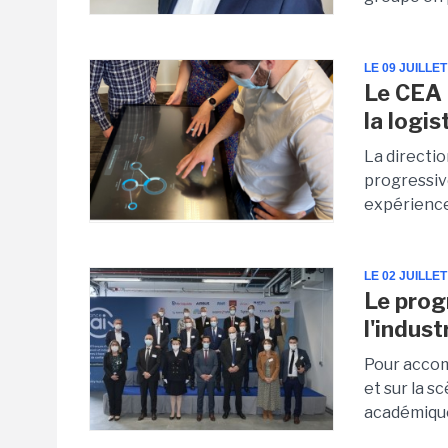
LE 09 JUILLET
Le CEA 
la logis
La directi
progressiv
expériences
LE 02 JUILLET
Le prog
l'indust
Pour accom
et sur la s
académique