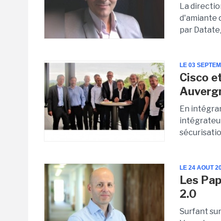
La directi
d'amiante 
par Datate
LE 03 SEPTE
Cisco e
Auverg
En intégra
intégrateu
sécurisatio
LE 24 AOUT 2
Les Pap
2.0
Surfant su