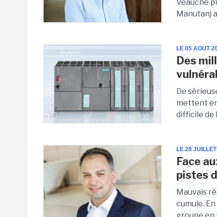
Veauche pr
Manutan) a 
LE 05 AOUT 2
Des mill
vulnéra
De sérieus
mettent en 
difficile de
LE 28 JUILLET
Face au
pistes 
Mauvais rés
cumule. En 
groupe en p