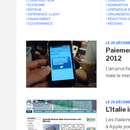
/ CONSTRUCTEUR
/ JURIDIQUE
/ ECONOMIE
/ NOMINATION
/ EDITEUR
/ OPÉRATEUR 
/ EXPÉRIENCE CLIENT
/ ORGANISATI
/ FINANCEMENT
/ RÉDUCTION 
/ GOUVERNANCE
/ RÉGIONS
LE 28 DÉCEM
Paiemen
2012
L'an proch
mais le ma
LE 28 DÉCEM
L'Itali
Les Italie
à Apple po