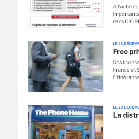
A l'aube de
importants
dans CIO.P
LE 23 DÉCEM
Free pr
Des licenc
France et S
l'itinéranc
LE 23 DÉCEM
La dist