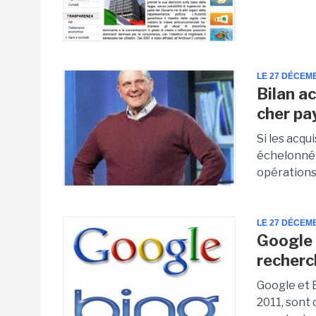
LE 27 DÉCEM
Bilan ac
cher pa
Si les acq
échelonnée
opérations
LE 27 DÉCEM
Google 
recherc
Google et 
2011, sont 