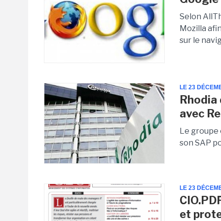
Selon AllTh
Mozilla af
sur le navi
LE 23 DÉCEM
Rhodia 
avec R
Le groupe 
son SAP po
LE 23 DÉCEM
CIO.PDF
et prot