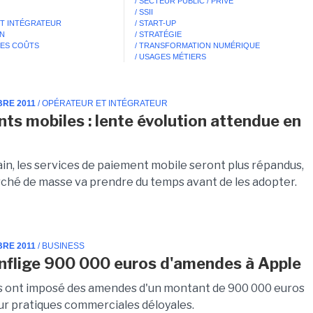
/ SECTEUR PUBLIC / PRIVÉ
/ SSII
ET INTÉGRATEUR
/ START-UP
ON
/ STRATÉGIE
DES COÛTS
/ TRANSFORMATION NUMÉRIQUE
/ USAGES MÉTIERS
BRE 2011
/ OPÉRATEUR ET INTÉGRATEUR
ts mobiles : lente évolution attendue en
ain, les services de paiement mobile seront plus répandus,
rché de masse va prendre du temps avant de les adopter.
BRE 2011
/ BUSINESS
e inflige 900 000 euros d'amendes à Apple
ns ont imposé des amendes d'un montant de 900 000 euros
ur pratiques commerciales déloyales.