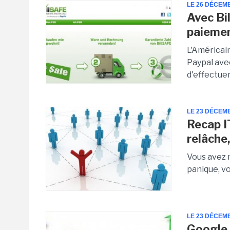
LE 26 DÉCEM
Avec Bi
paiemen
L'Américai
Paypal avec
d'effectuer
LE 23 DÉCEM
Recap I
relâche
Vous avez 
panique, vo
LE 23 DÉCEM
Google 