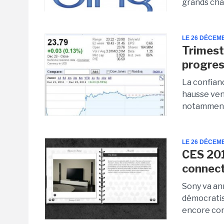
grands cha
LE 26 DÉCEM
Trimest
progre
La confianc
hausse vend
notamment à
LE 26 DÉCEM
CES 201
connect
Sony va an
démocratis
encore conf