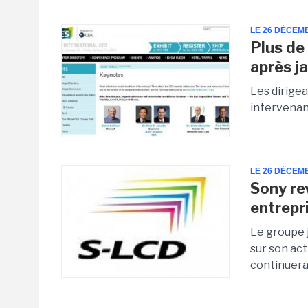
LE 26 DÉCEM
Plus de
après j
Les dirigea
intervenan
LE 26 DÉCEM
Sony re
entrepr
Le groupe j
sur son act
continuera 