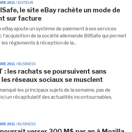
BRE 2011
/ EDITEUR
llSafe, le site eBay rachète un mode de
t sur facture
n eBay ajoute un système de paiement à ses services
 l'acquisition de la société allemande BillSafe qui permet
 les règlements à réception de la...
BRE 2011
/ BUSINESS
T : les rachats se poursuivent sans
, les réseaux sociaux se musclent
manqué les principaux sujets de la semaine, pas de
ici un récapitulatif des actualités incontournables.
BRE 2011
/ BUSINESS
pourrait verser 300 M$ par an à Mozilla