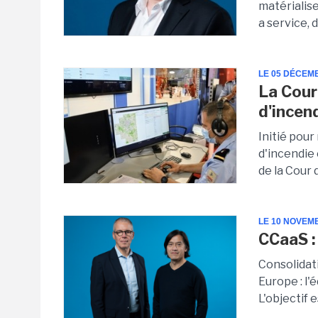
matérialise
a service, 
LE 05 DÉCEM
La Cour
d'incen
Initié pou
d'incendie 
de la Cour 
LE 10 NOVEM
CCaaS :
Consolidat
Europe : l'
L'objectif 