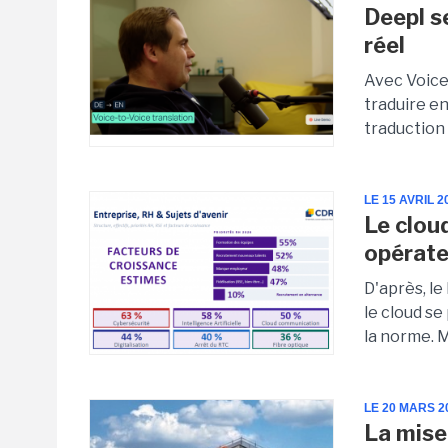
Deepl s
réel
Avec Voice
traduire e
traduction 
LE 15 AVRIL 2
Le clou
opérate
D'après, l
le cloud s
la norme. M
LE 20 MARS 2
La mise 