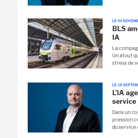
LE 04 NOVEM
BLS amé
IA
La compagni
Un atout qu
stress de s
LE 19 SEPTE
L'IA ag
service 
Dans un co
pression cr
du service 