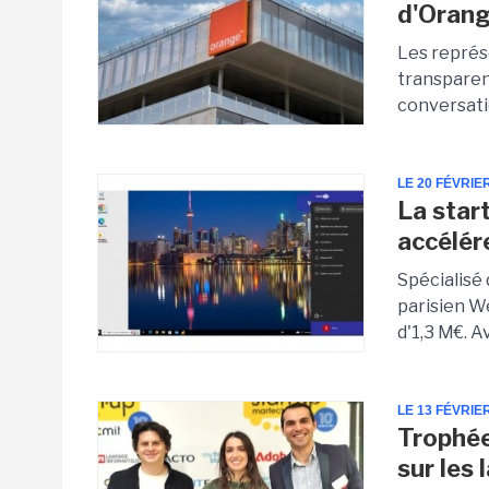
d'Orang
Les représ
transparenc
conversatio
LE 20 FÉVRIE
La star
accélér
Spécialisé 
parisien We
d'1,3 M€. A
LE 13 FÉVRIE
Trophée
sur les 