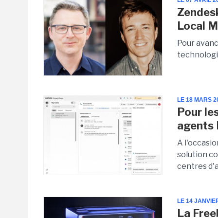
LE 07 AVRIL 2
Zendesk
Local 
Pour avanc
technologi
LE 18 MARS 2
Pour le
agents 
A l'occasio
solution co
centres d'
LE 14 JANVIE
La Free