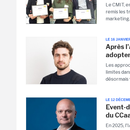
Le CMIT, e
remis les 
marketing. 
LE 16 JANVIE
Après l'
adopten
Les approc
limites dan
désormais 
LE 12 DÉCEM
Event-dr
du CCa
En 2025, l'