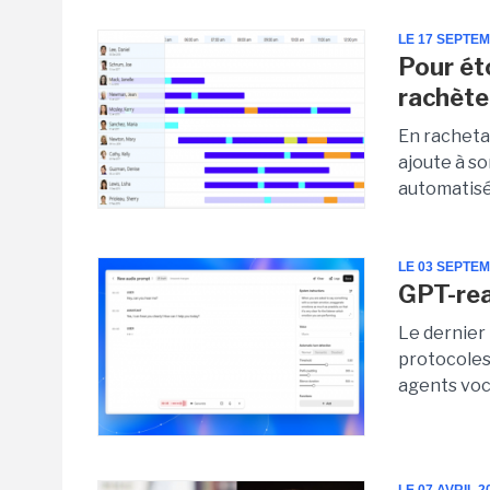
LE 17 SEPTE
Pour ét
rachèt
En racheta
ajoute à so
automatisé
LE 03 SEPTE
GPT-rea
Le dernier
protocoles
agents voc