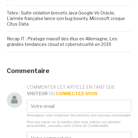
Telex : Suite violation brevets Java Google Vs Oracle,
L'armée française lance son bug bounty, Microsoft croque
Citus Data
Recap IT : Piratage massif des élus en Allemagne, Les
grandes tendances cloud et cybersécurité en 2019
Commentaire
COMMENTER CET ARTICLE EN TANT QUE
VISITEUR
OU
CONNECTEZ-VOUS
Renseignez votre email pour être prévenu d'un nouveau commentaire
Pour tout savoir sur la manière dont nous traitons vos données
personnelles, consultez notre
Charte de Confidentialité.