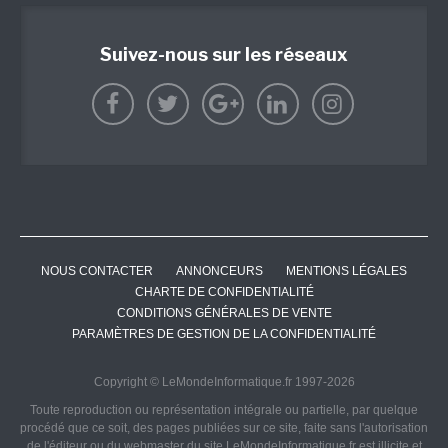
Suivez-nous sur les réseaux
NOUS CONTACTER
ANNONCEURS
MENTIONS LÉGALES
CHARTE DE CONFIDENTIALITÉ
CONDITIONS GÉNÉRALES DE VENTE
PARAMÈTRES DE GESTION DE LA CONFIDENTIALITÉ
Copyright © LeMondeInformatique.fr 1997-2026
Toute reproduction ou représentation intégrale ou partielle, par quelque
procédé que ce soit, des pages publiées sur ce site, faite sans l'autorisation
de l'éditeur ou du webmaster du site LeMondeInformatique.fr est illicite et