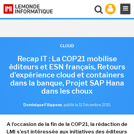
CLOUD
Recap IT : La COP21 mobilise
éditeurs et ESN français, Retours
d'expérience cloud et containers
dans la banque, Projet SAP Hana
dans les choux
Dominique Filippone
,
publié le 11 Décembre 2015
A l'occasion de la fin de la COP21, la rédaction de
LMI s'est intéressée aux initiatives des éditeurs