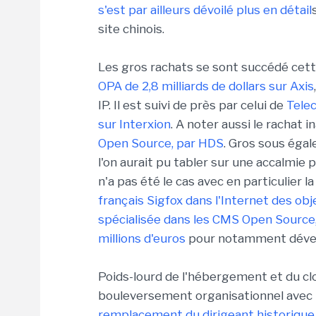
s'est par ailleurs dévoilé plus en détail
site chinois.
Les gros rachats se sont succédé cett
OPA de 2,8 milliards de dollars sur Axis
IP. Il est suivi de près par celui de
Telec
sur Interxion
. A noter aussi le rachat 
Open Source, par HDS
. Gros sous égal
l'on aurait pu tabler sur une accalmie 
n'a pas été le cas avec en particulier l
français Sigfox dans l'Internet des obj
spécialisée dans les CMS Open Source,
millions d'euros
pour notamment dévelop
Poids-lourd de l'hébergement et du cl
bouleversement organisationnel avec
remplacement du dirigeant historique