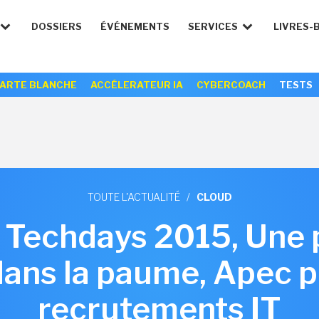
DOSSIERS
ÉVÉNEMENTS
SERVICES
LIVRES-
ARTE BLANCHE
ACCÉLERATEUR IA
CYBERCOACH
TESTS
TOUTE L'ACTUALITÉ
/
CLOUD
: Techdays 2015, Une
dans la paume, Apec p
recrutements IT