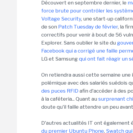
Découvert en septembre dernier, le
ma
force brute pour contrôler les systèm
Voltage Security
, une start-up califor
de son
Patch Tuesday de février
, la f
correctifs pour venir à bout de 56 vuln
Explorer. Sans oublier le site du
gouver
Facebook qui a corrigé une faille perm
LG et Samsung
qui ont fait réagir un 
On retiendra aussi cette semaine une i
polémique avec des salariés suédois q
des puces RFID
afin d'accéder à des p
à la caféteria... Quant au
surprenant ch
doute qu'il faille attendre un peu avan
D'autres actualités IT ont également é
du premier Ubuntu Phone
,
Swatch qui 