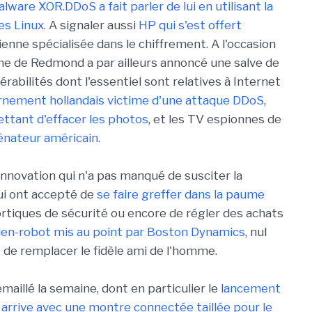
lware XOR.DDoS a fait parler de lui en utilisant la
es Linux
. A signaler aussi
HP qui s'est offert
nienne spécialisée dans le chiffrement. A l'occasion
irme de Redmond a par ailleurs annoncé une salve de
érabilités dont l'essentiel sont relatives à Internet
nement hollandais victime d'une attaque DDoS
,
ettant d'effacer les photos
, et les TV espionnes de
sénateur américain
.
nnovation qui n'a pas manqué de susciter la
ui ont accepté de
se faire greffer dans la paume
ortiques de sécurité ou encore de régler des achats
ien-robot mis au point par Boston Dynamics
, nul
t de remplacer le fidèle ami de l'homme.
maillé la semaine, dont en particulier le
lancement
arrive avec une montre connectée taillée pour le