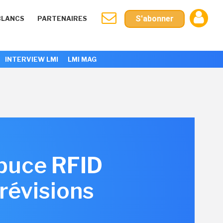
S'abonner
BLANCS
PARTENAIRES
INTERVIEW LMI
LMI MAG
 puce RFID
révisions