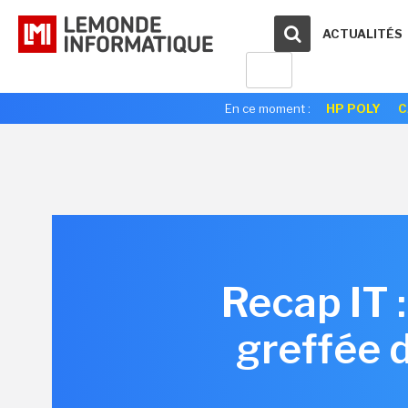
ACTUALITÉS
En ce moment :
HP POLY
C
Recap IT 
greffée 