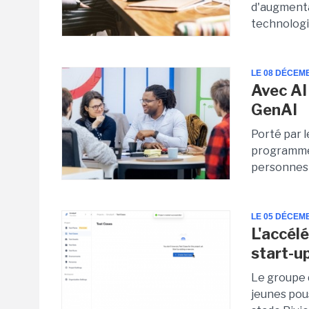
d'augmenta
technologie
LE 08 DÉCEM
Avec AI
GenAI
Porté par l
programme 
personnes é
LE 05 DÉCEM
L'accél
start-u
Le groupe 
jeunes pou