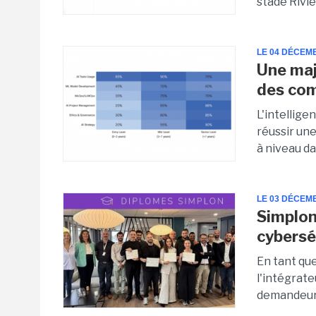
stade Rivi
LE 04 DÉCEM
Une maj
des co
L'intellig
réussir une
à niveau da
LE 03 DÉCEM
Simplon
cybersé
En tant que
l'intégrate
demandeurs