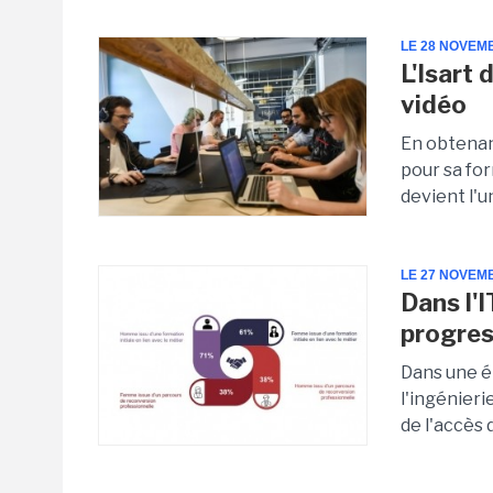
LE 28 NOVEM
L'Isart 
vidéo
En obtenan
pour sa for
devient l'u
LE 27 NOVEM
Dans l'
progre
Dans une é
l'ingénieri
de l'accès