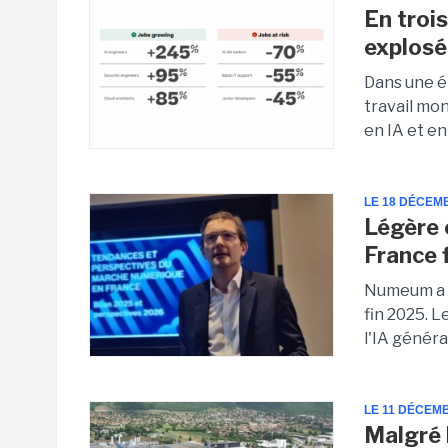
En trois
explosé
Dans une é
travail mo
en IA et e
LE 18 DÉCEM
Légère 
France 
Numeum a ob
fin 2025. 
l'IA généra
LE 11 DÉCEM
Malgré 