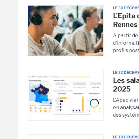
LE 30 DÉCEM
L'Epita
Rennes
A partir de
d'informat
profils post
LE 22 DÉCEM
Les sal
2025
L'Apec vien
en analysan
des système
LE 19 DÉCEM