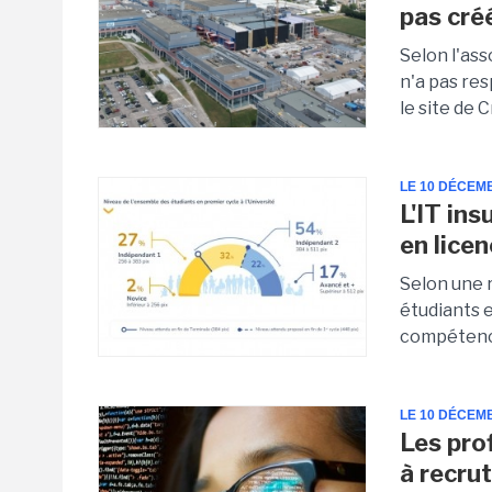
pas cré
Selon l'as
n'a pas res
le site de C
LE 10 DÉCEM
L'IT in
en lice
Selon une 
étudiants 
compétence
LE 10 DÉCEM
Les prof
à recru