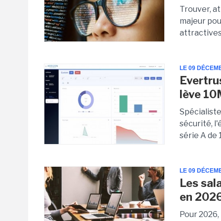
Trouver, a
majeur pour
attractive
LE 09 DÉCEM
Evertrus
lève 1
Spécialiste
sécurité, l
série A de 
LE 09 DÉCEM
Les sal
en 202
Pour 2026,